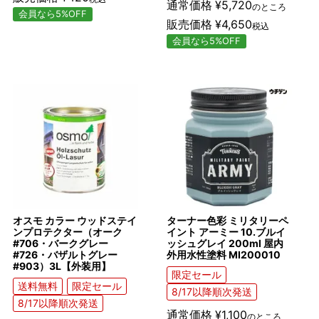
通常価格
¥
5,720
のところ
会員なら5%OFF
販売価格
¥
4,650
税込
会員なら5%OFF
オスモ カラー ウッドステイ
ターナー色彩 ミリタリーペ
ンプロテクター（オーク
イント アーミー 10.ブルイ
#706・バークグレー
ッシュグレイ 200ml 屋内
#726・バザルトグレー
外用水性塗料 MI200010
#903）3L【外装用】
限定セール
送料無料
限定セール
8/17以降順次発送
8/17以降順次発送
通常価格
¥
1,100
のところ