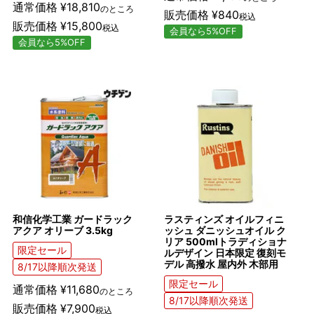
通常価格
¥
18,810
のところ
販売価格
¥
840
税込
販売価格
¥
15,800
税込
会員なら5%OFF
会員なら5%OFF
和信化学工業 ガードラック
ラスティンズ オイルフィニ
アクア オリーブ 3.5kg
ッシュ ダニッシュオイル ク
リア 500mlトラディショナ
限定セール
ルデザイン 日本限定 復刻モ
デル 高撥水 屋内外 木部用
8/17以降順次発送
限定セール
通常価格
¥
11,680
のところ
8/17以降順次発送
販売価格
¥
7,900
税込