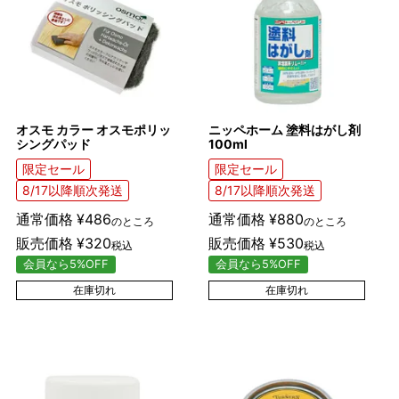
オスモ カラー オスモポリッ
ニッペホーム 塗料はがし剤
シングパッド
100ml
限定セール
限定セール
8/17以降順次発送
8/17以降順次発送
通常価格
¥
486
通常価格
¥
880
のところ
のところ
販売価格
¥
320
販売価格
¥
530
税込
税込
会員なら5%OFF
会員なら5%OFF
在庫切れ
在庫切れ