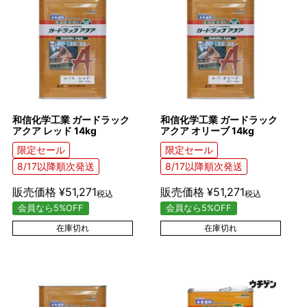
和信化学工業 ガードラック
和信化学工業 ガードラック
アクア レッド 14kg
アクア オリーブ 14kg
限定セール
限定セール
8/17以降順次発送
8/17以降順次発送
販売価格
¥
51,271
販売価格
¥
51,271
税込
税込
会員なら5%OFF
会員なら5%OFF
在庫切れ
在庫切れ