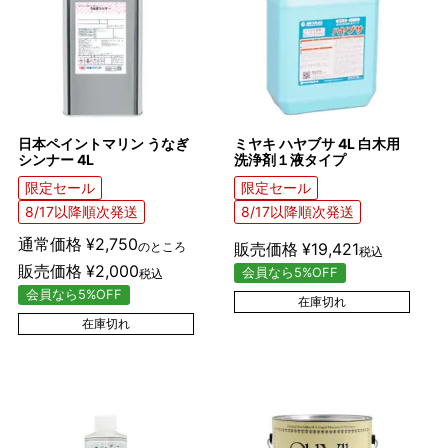
日本ペイントマリン うなぎ
ミヤキ ハヤブサ 4L 白木用
シンナー 4L
洗浄剤１液タイプ
限定セール
限定セール
8/17以降順次発送
8/17以降順次発送
通常価格
¥
2,750
のところ
販売価格
¥
19,421
税込
販売価格
¥
2,000
会員なら5%OFF
税込
会員なら5%OFF
在庫切れ
在庫切れ