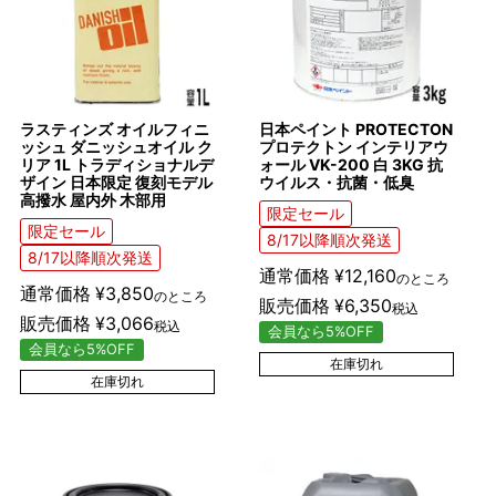
ラスティンズ オイルフィニ
日本ペイント PROTECTON
ッシュ ダニッシュオイル ク
プロテクトン インテリアウ
リア 1L トラディショナルデ
ォール VK-200 白 3KG 抗
ザイン 日本限定 復刻モデル
ウイルス・抗菌・低臭
高撥水 屋内外 木部用
限定セール
限定セール
8/17以降順次発送
8/17以降順次発送
通常価格
¥
12,160
のところ
通常価格
¥
3,850
のところ
販売価格
¥
6,350
税込
販売価格
¥
3,066
税込
会員なら5%OFF
会員なら5%OFF
在庫切れ
在庫切れ