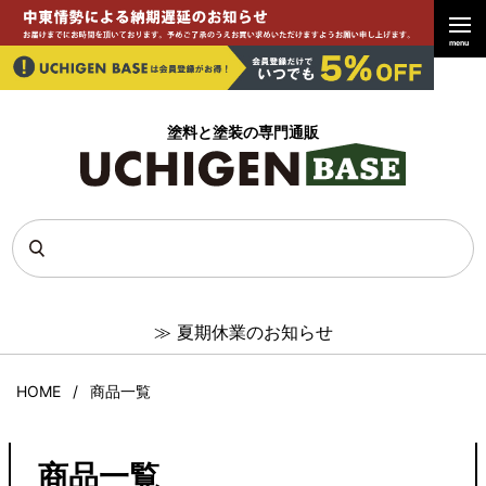
送料無料
直送品
menu
決算セール
アウトレット
在庫なし商品
塗料と塗装の専門通販
在庫なし商品を表示しない
商品番号/JANコード
並び順
新着順
≫
夏期休業のお知らせ
登録順
価格が安い順
HOME
商品一覧
価格が高い順
優先度順
レビュー順
商品一覧
キーワードヒット順