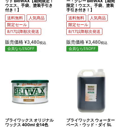
ット BRIWAX【期間限定！
ー・グレー BRIWAX【期間
ウエス、手袋、塗装手引き
限定！ウエス、手袋、塗装
付き！】
手引き付き！】
送料無料
人気商品
送料無料
人気商品
限定セール
限定セール
8/17以降順次発送
8/17以降順次発送
販売価格
¥
3,480
販売価格
¥
3,480
税込
税込
会員なら5%OFF
会員なら5%OFF
ブライワックス オリジナル
ブライワックス ウォーター
ワックス 400ml 全14色
ベース・ウッド・ダイ 5L