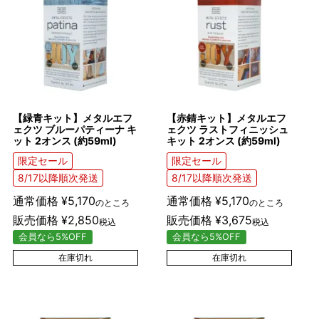
【緑青キット】メタルエフ
【赤錆キット】メタルエフ
ェクツ ブルーパティーナ キ
ェクツ ラストフィニッシュ
ット 2オンス (約59ml)
キット 2オンス (約59ml)
限定セール
限定セール
8/17以降順次発送
8/17以降順次発送
通常価格
¥
5,170
通常価格
¥
5,170
のところ
のところ
販売価格
¥
2,850
販売価格
¥
3,675
税込
税込
会員なら5%OFF
会員なら5%OFF
在庫切れ
在庫切れ