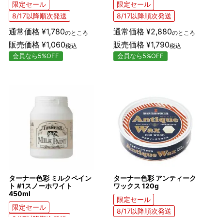
限定セール
限定セール
8/17以降順次発送
8/17以降順次発送
通常価格
¥
1,780
通常価格
¥
2,880
のところ
のところ
販売価格
¥
1,060
販売価格
¥
1,790
税込
税込
会員なら5%OFF
会員なら5%OFF
ターナー色彩 ミルクペイン
ターナー色彩 アンティーク
ト #1スノーホワイト
ワックス 120g
450ml
限定セール
限定セール
8/17以降順次発送