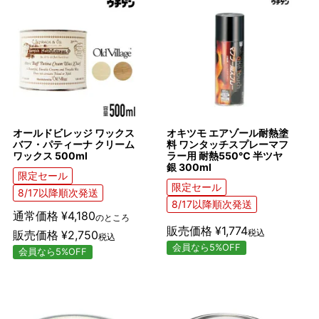
オールドビレッジ ワックス
オキツモ エアゾール耐熱塗
バフ・パティーナ クリーム
料 ワンタッチスプレーマフ
ワックス 500ml
ラー用 耐熱550℃ 半ツヤ
銀 300ml
限定セール
限定セール
8/17以降順次発送
8/17以降順次発送
通常価格
¥
4,180
のところ
販売価格
¥
1,774
税込
販売価格
¥
2,750
税込
会員なら5%OFF
会員なら5%OFF