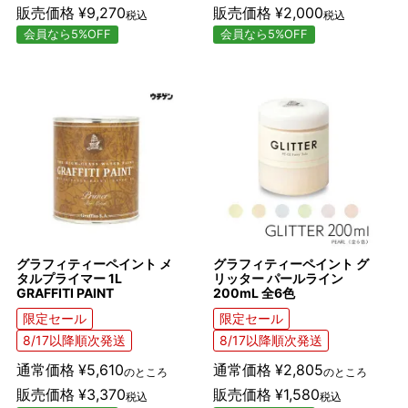
販売価格
¥
9,270
販売価格
¥
2,000
税込
税込
会員なら5%OFF
会員なら5%OFF
グラフィティーペイント メ
グラフィティーペイント グ
タルプライマー 1L
リッター パールライン
GRAFFITI PAINT
200mL 全6色
限定セール
限定セール
8/17以降順次発送
8/17以降順次発送
通常価格
¥
5,610
通常価格
¥
2,805
のところ
のところ
販売価格
¥
3,370
販売価格
¥
1,580
税込
税込