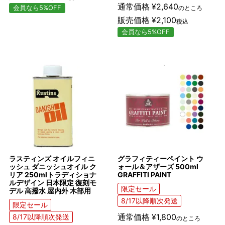
通常価格
¥
2,640
会員なら5%OFF
のところ
販売価格
¥
2,100
税込
会員なら5%OFF
ラスティンズ オイルフィニ
グラフィティーペイント ウ
ッシュ ダニッシュオイル ク
ォール＆アザーズ 500ml
リア 250mlトラディショナ
GRAFFITI PAINT
ルデザイン 日本限定 復刻モ
限定セール
デル 高撥水 屋内外 木部用
8/17以降順次発送
限定セール
通常価格
¥
1,800
8/17以降順次発送
のところ