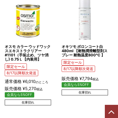
オスモ カラー ウッドワック
オキツモ ボロンコート白
スエキストラクリアー
480ml 【耐熱潤滑離型剤ス
#1101（手垢止め、ツヤ消
プレー 耐熱温度800℃ 】
し) 0.75Ｌ【内装用】
限定セール
限定セール
8/17以降順次発送
8/17以降順次発送
販売価格
¥
7,794
税込
通常価格
¥
6,010
のところ
会員なら5%OFF
販売価格
¥
5,270
税込
在庫切れ
会員なら5%OFF
在庫切れ