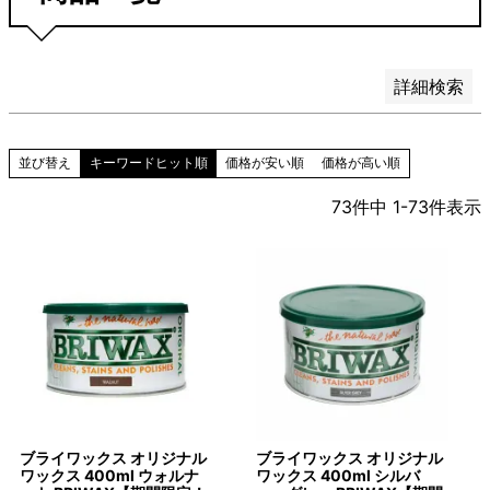
検索
詳細検索
キーワードヒット順
価格が安い順
価格が高い順
並び替え
73
件中
1
-
73
件表示
ブライワックス オリジナル
ブライワックス オリジナル
ワックス 400ml ウォルナ
ワックス 400ml シルバ