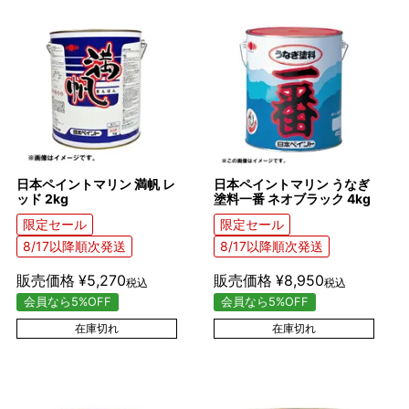
日本ペイントマリン 満帆 レ
日本ペイントマリン うなぎ
ッド 2kg
塗料一番 ネオブラック 4kg
限定セール
限定セール
8/17以降順次発送
8/17以降順次発送
販売価格
¥
5,270
販売価格
¥
8,950
税込
税込
会員なら5%OFF
会員なら5%OFF
在庫切れ
在庫切れ