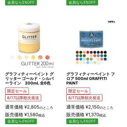
会員なら5%OFF
会員なら5%OFF
グラフィティーペイント グ
グラフィティーペイント フ
リッター ゴールド・シルバ
ロア 500ml GRAFFITI
ーライン 200mL 全6色
PAINT
限定セール
限定セール
8/17以降順次発送
8/17以降順次発送
通常価格
¥
2,805
通常価格
¥
2,150
のところ
のところ
販売価格
¥
1,580
販売価格
¥
1,370
税込
税込
会員なら5%OFF
会員なら5%OFF