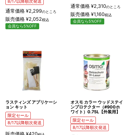
8/17以降順次発送
通常価格
¥
2,310
のところ
通常価格
¥
2,299
のところ
販売価格
¥
1,160
税込
販売価格
¥
2,052
税込
会員なら5%OFF
会員なら5%OFF
ラスティンズ アプリケーシ
オスモ カラー ウッドステイ
ョン キット
ンプロテクター（#900ホ
ワイト）0.75L【外装用】
限定セール
限定セール
8/17以降順次発送
8/17以降順次発送
販売価格
¥
420
税込