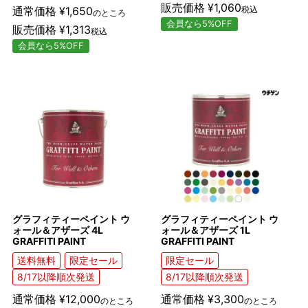
販売価格
¥
1,060
通常価格
¥
1,650
税込
のところ
会員なら5%OFF
販売価格
¥
1,313
税込
会員なら5%OFF
グラフィティーペイント ウ
グラフィティーペイント ウ
ォール＆アザーズ 4L
ォール＆アザーズ 1L
GRAFFITI PAINT
GRAFFITI PAINT
送料無料
限定セール
限定セール
8/17以降順次発送
8/17以降順次発送
通常価格
¥
12,000
通常価格
¥
3,300
のところ
のところ