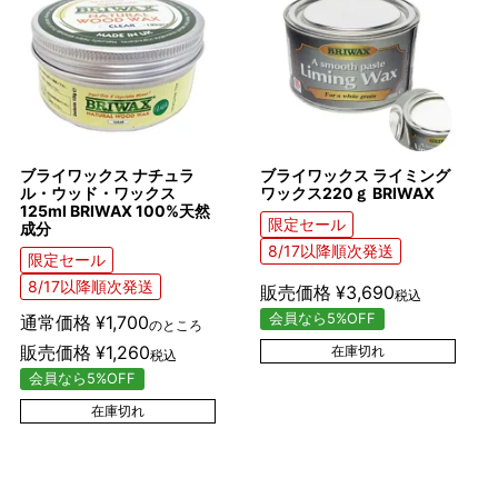
ブライワックス ナチュラ
ブライワックス ライミング
ル・ウッド・ワックス
ワックス220ｇ BRIWAX
125ml BRIWAX 100%天然
限定セール
成分
8/17以降順次発送
限定セール
8/17以降順次発送
販売価格
¥
3,690
税込
会員なら5%OFF
通常価格
¥
1,700
のところ
販売価格
¥
1,260
在庫切れ
税込
会員なら5%OFF
在庫切れ