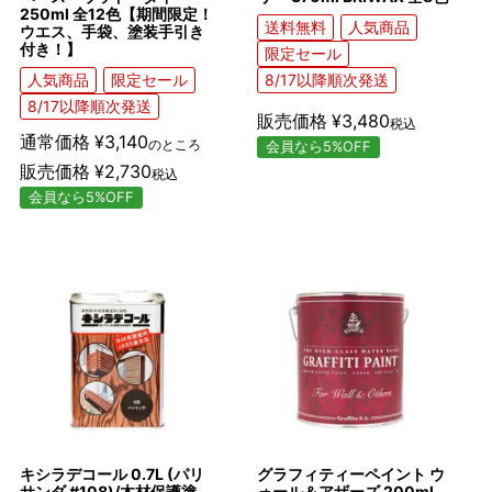
250ml 全12色【期間限定！
送料無料
人気商品
ウエス、手袋、塗装手引き
付き！】
限定セール
人気商品
限定セール
8/17以降順次発送
8/17以降順次発送
販売価格
¥
3,480
税込
通常価格
¥
3,140
のところ
会員なら5%OFF
販売価格
¥
2,730
税込
会員なら5%OFF
キシラデコール 0.7L (パリ
グラフィティーペイント ウ
サンダ #108)/木材保護塗
ォール＆アザーズ 200ml