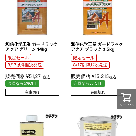
和信化学工業 ガードラック
和信化学工業 ガードラック
アクア グリーン 14kg
アクア ブラック 3.5kg
限定セール
限定セール
8/17以降順次発送
8/17以降順次発送
販売価格
¥
51,271
販売価格
¥
15,215
税込
税込
会員なら5%OFF
会員なら5%OFF
在庫切れ
在庫切れ
カートへ