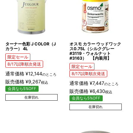
ターナー色彩 J COLOR（J
オスモ カラー ウッドワック
カラー） 4L
ス0.75L（シルクグレー
#3119・ウォルナット
限定セール
#3163） 【内装用】
8/17以降順次発送
限定セール
通常価格
¥
12,144
8/17以降順次発送
のところ
販売価格
¥
9,267
税込
通常価格
¥
7,447
のところ
会員なら5%OFF
販売価格
¥
6,430
税込
在庫切れ
会員なら5%OFF
在庫切れ