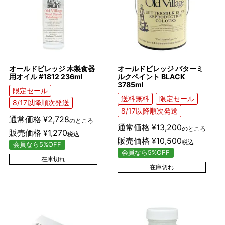
オールドビレッジ 木製食器
オールドビレッジ バターミ
用オイル #1812 236ml
ルクペイント BLACK
3785ml
限定セール
送料無料
限定セール
8/17以降順次発送
8/17以降順次発送
通常価格
¥
2,728
のところ
通常価格
¥
13,200
のところ
販売価格
¥
1,270
税込
販売価格
¥
10,500
税込
会員なら5%OFF
会員なら5%OFF
在庫切れ
在庫切れ