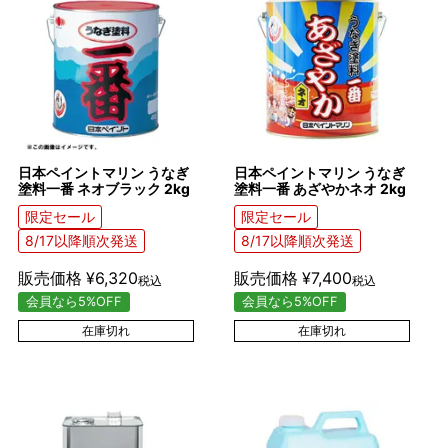
日本ペイントマリン うなぎ
日本ペイントマリン うなぎ
塗料一番 ネオブラック 2kg
塗料一番 あざやかネオ 2kg
限定セール
限定セール
8/17以降順次発送
8/17以降順次発送
販売価格
¥
6,320
販売価格
¥
7,400
税込
税込
会員なら5%OFF
会員なら5%OFF
在庫切れ
在庫切れ