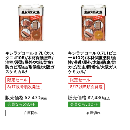
キシラデコール 0.7L (カス
キシラデコール 0.7L (ピニ
タニ #105)/木材保護塗料/
ー #102)/木材保護塗料/油
油性/浸透/屋外/木部/防腐/
性/浸透/屋外/木部/防腐/防
防カビ/防虫/耐候性/大阪ガ
カビ/防虫/耐候性/大阪ガス
スケミカル/
ケミカル/
限定セール
限定セール
8/17以降順次発送
8/17以降順次発送
販売価格
¥
2,430
販売価格
¥
2,430
税込
税込
会員なら5%OFF
会員なら5%OFF
在庫切れ
在庫切れ