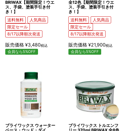
BRIWAX【期間限定！ウエ
全12色【期間限定！ウエ
ス、手袋、塗装手引き付
ス、手袋、塗装手引き付
き！】
き！】
送料無料
人気商品
送料無料
人気商品
限定セール
限定セール
8/17以降順次発送
8/17以降順次発送
販売価格
¥
3,480
販売価格
¥
21,900
税込
税込
会員なら5%OFF
会員なら5%OFF
ブライワックス ウォーター
ブライワックス トルエンフ
ベース・ウッド・ダイ
リー 370ml BRIWAX 全8色