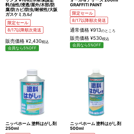
料/油性/浸透/屋外/木部/防
GRAFFITI PAINT
腐/防カビ/防虫/耐候性/大阪
限定セール
ガスケミカル/
8/17以降順次発送
限定セール
通常価格
¥
913
8/17以降順次発送
のところ
販売価格
¥
530
税込
販売価格
¥
2,430
税込
会員なら5%OFF
会員なら5%OFF
ニッペホーム 塗料はがし剤
ニッペホーム 塗料はがし剤
250ml
500ml