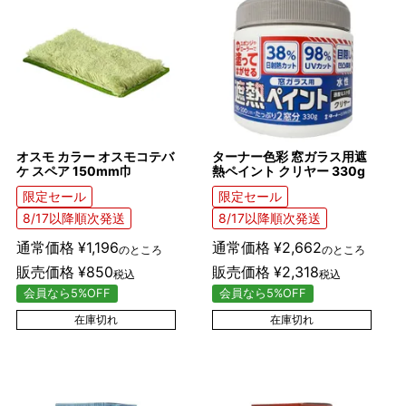
オスモ カラー オスモコテバ
ターナー色彩 窓ガラス用遮
ケ スペア 150mm巾
熱ペイント クリヤー 330g
限定セール
限定セール
8/17以降順次発送
8/17以降順次発送
通常価格
¥
1,196
通常価格
¥
2,662
のところ
のところ
販売価格
¥
850
販売価格
¥
2,318
税込
税込
会員なら5%OFF
会員なら5%OFF
在庫切れ
在庫切れ