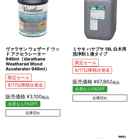
ヴァラサン ウェザード ウッ
ミヤキ ハヤブサ 18L 白木用
ド アクセラレーター
洗浄剤１液タイプ
946ml（Varathane
限定セール
Weathered Wood
Accelerator 946ml）
8/17以降順次発送
限定セール
販売価格
¥
67,862
税込
8/17以降順次発送
会員なら5%OFF
販売価格
¥
3,100
税込
在庫切れ
会員なら5%OFF
在庫切れ