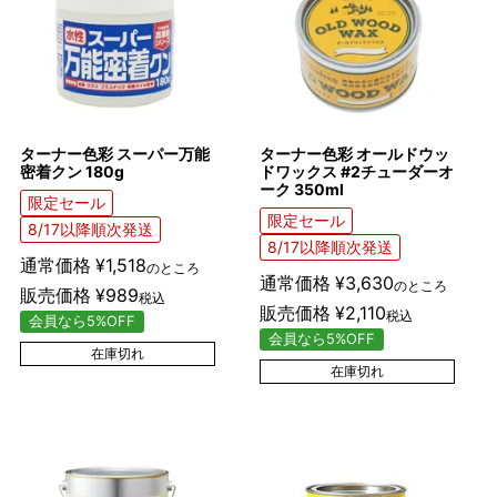
ターナー色彩 スーパー万能
ターナー色彩 オールドウッ
密着クン 180g
ドワックス #2チューダーオ
ーク 350ml
限定セール
限定セール
8/17以降順次発送
8/17以降順次発送
通常価格
¥
1,518
のところ
通常価格
¥
3,630
のところ
販売価格
¥
989
税込
販売価格
¥
2,110
税込
会員なら5%OFF
会員なら5%OFF
在庫切れ
在庫切れ