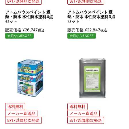
8/17以降順次発送
8/17以降順次発送
アトムハウスペイント 遮
アトムハウスペイント 遮
熱・防水 水性防水塗料4点
熱・防水 水性防水塗料3点
セット
セット
販売価格
¥
26,747
販売価格
¥
22,847
税込
税込
会員なら5%OFF
会員なら5%OFF
送料無料
送料無料
メーカー直送品
メーカー直送品
8/17以降順次発送
8/17以降順次発送