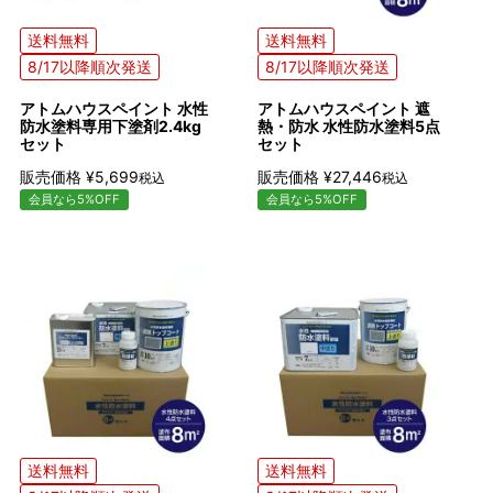
送料無料
送料無料
8/17以降順次発送
8/17以降順次発送
アトムハウスペイント 水性
アトムハウスペイント 遮
防水塗料専用下塗剤2.4kg
熱・防水 水性防水塗料5点
セット
セット
販売価格
¥
5,699
販売価格
¥
27,446
税込
税込
会員なら5%OFF
会員なら5%OFF
送料無料
送料無料