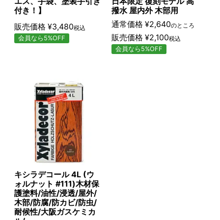
エス、手袋、塗装手引き
日本限定 復刻モデル 高
付き！】
撥水 屋内外 木部用
通常価格
¥
2,640
販売価格
¥
3,480
のところ
税込
販売価格
¥
2,100
会員なら5%OFF
税込
会員なら5%OFF
キシラデコール 4L (ウ
ォルナット #111)木材保
護塗料/油性/浸透/屋外/
木部/防腐/防カビ/防虫/
耐候性/大阪ガスケミカ