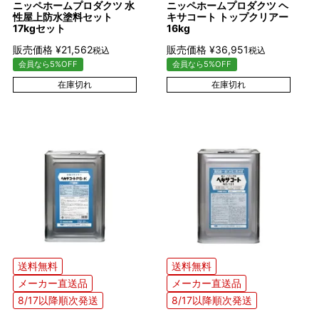
ニッペホームプロダクツ 水
ニッペホームプロダクツ ヘ
性屋上防水塗料セット
キサコート トップクリアー
17kgセット
16kg
販売価格
¥
21,562
販売価格
¥
36,951
税込
税込
会員なら5%OFF
会員なら5%OFF
在庫切れ
在庫切れ
送料無料
送料無料
メーカー直送品
メーカー直送品
8/17以降順次発送
8/17以降順次発送