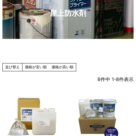
屋上防水剤
価格が安い順
価格が高い順
並び替え
8
件中
1
-
8
件表示