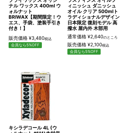
ブライワックス オリジ
ラスティンズ オイルフ
ナル ワックス 400ml ウ
ィニッシュ ダニッシュ
ォルナット
オイル クリア 500mlト
BRIWAX【期間限定！ウ
ラディショナルデザイン
エス、手袋、塗装手引き
日本限定 復刻モデル 高
付き！】
撥水 屋内外 木部用
通常価格
¥
2,640
販売価格
¥
3,480
のところ
税込
販売価格
¥
2,100
会員なら5%OFF
税込
会員なら5%OFF
キシラデコール 4L (ウ