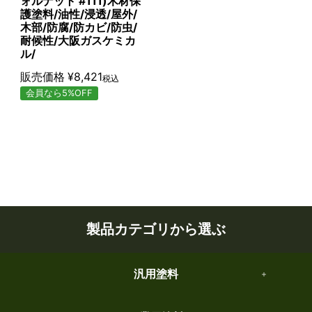
ォルナット #111)木材保
護塗料/油性/浸透/屋外/
木部/防腐/防カビ/防虫/
耐候性/大阪ガスケミカ
ル/
販売価格
¥
8,421
税込
会員なら5%OFF
製品カテゴリから選ぶ
汎用塗料