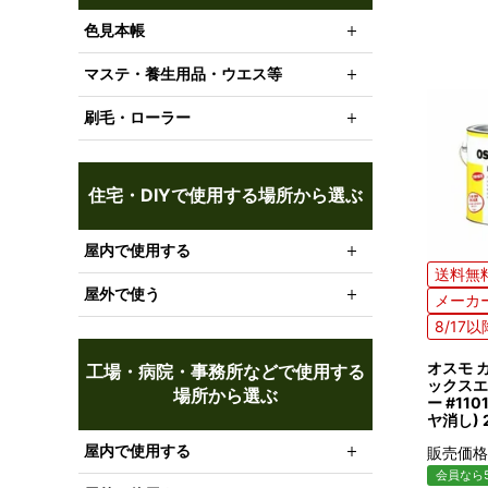
色見本帳
マステ・養生用品・ウエス等
刷毛・ローラー
住宅・DIYで使用する場所から選ぶ
屋内で使用する
送料無
屋外で使う
メーカ
8/17
オスモ 
工場・病院・事務所などで使用する
ックスエ
場所から選ぶ
ー #11
ヤ消し)
屋内で使用する
販売価格
会員なら5