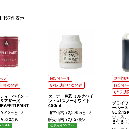
1
-
157
件表示
ール
限定セール
送料無
以降順次発送
8/17以降順次発送
限定セ
8/17
ティーペイント
ターナー色彩 ミルクペイ
＆アザーズ
ント #1スノーホワイト
ブライワ
RAFFITI PAINT
450ml
ーベース
5L 全1
¥
913
通常価格
¥
2,299
のところ
のところ
ウエス、
¥
530
販売価格
¥
2,052
税込
税込
き付き！
%OFF
会員なら5%OFF