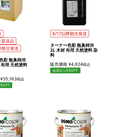
料
8/17以降順次発送
ー直送品
ターナー色彩 無臭柿渋
以降順次発送
2L 木材 布用 天然塗料 染
料
色彩 無臭柿渋
販売価格
¥
4,624
材 布用 天然塗料
税込
会員なら5%OFF
¥
35,163
税込
%OFF