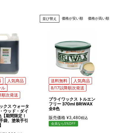
価格が安い順
価格が高い順
並び替え
料
人気商品
送料無料
人気商品
ール
8/17以降順次発送
以降順次発送
ブライワックス トルエン
フリー 370ml BRIWAX
ックス ウォータ
全8色
・ウッド・ダイ
2色【期間限定！
販売価格
¥
3,480
税込
手袋、塗装手引
会員なら5%OFF
】