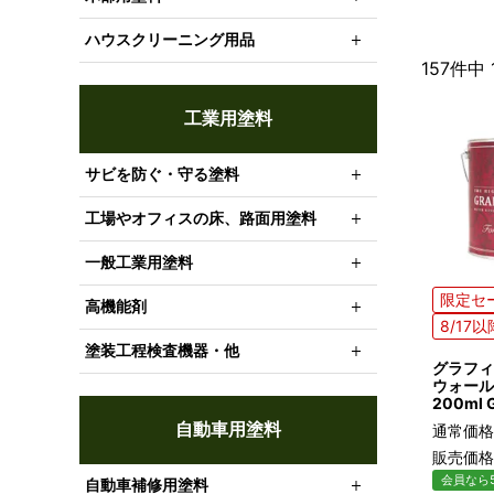
ハウスクリーニング用品
157
件中
工業用塗料
サビを防ぐ・守る塗料
工場やオフィスの床、路面用塗料
一般工業用塗料
限定セ
高機能剤
8/17
塗装工程検査機器・他
グラフィ
ウォール
200ml G
自動車用塗料
通常価格
販売価格
会員なら5
自動車補修用塗料