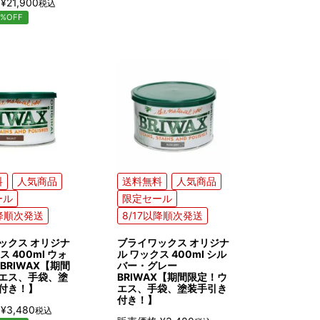
¥
21,900
税込
%OFF
料
人気商品
送料無料
人気商品
ール
限定セール
以降順次発送
8/17以降順次発送
ックス オリジナ
ブライワックス オリジナ
ス 400ml ウォ
ル ワックス 400ml シル
BRIWAX【期間
バー・グレー
エス、手袋、塗
BRIWAX【期間限定！ウ
付き！】
エス、手袋、塗装手引き
付き！】
¥
3,480
税込