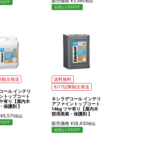
販売価格
¥
3,480
税込
%OFF
会員なら5%OFF
以降順次発送
送料無料
8/17以降順次発送
コール インテリ
ントップコート
キシラデコール インテリ
 ツヤ有り【屋内木
アファイントップコート
・保護剤 】
14kg ツヤ有り【屋内木
部用美装・保護剤 】
¥
9,570
税込
%OFF
販売価格
¥
28,930
税込
会員なら5%OFF