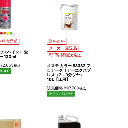
以降順次発送
送料無料
メーカー直送品
ウスペイント 蛍
8/17以降順次発送
 120ml
¥
2,065
税込
オスモ カラー #3332 フ
ロアークリアーエクスプ
%OFF
レス（2～3分ツヤ）
10L【床用】
販売価格
¥
97,789
税込
会員なら5%OFF