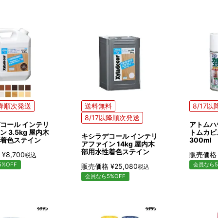
以降順次発送
送料無料
8/17
8/17以降順次発送
コール インテリ
アトムハ
 3.5kg 屋内木
トムカビ
キシラデコール インテリ
着色ステイン
300ml
アファイン 14kg 屋内木
部用水性着色ステイン
¥
8,700
販売価格
税込
%OFF
会員なら5
販売価格
¥
25,080
税込
会員なら5%OFF