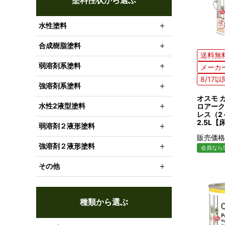
塗料性状から選ぶ
水性塗料
合成樹脂塗料
送料無
弱溶剤系塗料
メーカ
8/17
強溶剤系塗料
オスモ カ
水性2液型塗料
ロアーク
レス（2
2.5L【
弱溶剤２液形塗料
販売価格
強溶剤２液形塗料
会員なら5
その他
種類から選ぶ