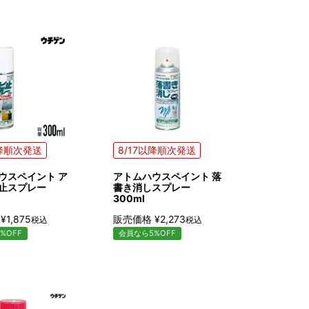
以降順次発送
8/17以降順次発送
ウスペイント ア
アトムハウスペイント 落
止スプレー
書き消しスプレー
300ml
¥
1,875
販売価格
¥
2,273
税込
税込
%OFF
会員なら5%OFF