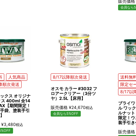
販売価格
会員なら5
料
人気商品
8/17以降順次発送
送料無
以降順次発送
限定セ
オスモ カラー #3032 フ
8/17
ロアークリアー（3分ツ
ックス オリジナ
ヤ）2.5L【床用】
ス 400ml 全14
ブライワ
IWAX【期間限定！
販売価格
¥
24,670
税込
ル ワック
手袋、塗装手引
ルナット 
会員なら5%OFF
】
限定！ウ
装手引き
¥
3,480
税込
%OFF
販売価格