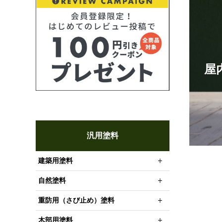
屋
汎用塗料
建築用塗料
自然塗料
重防用（さび止め）塗料
木部用塗料