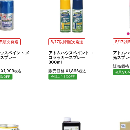
以降順次発送
8/17以降順次発送
8/17
ウスペイント メ
アトムハウスペイント エ
アトムハ
スプレー
コラッカースプレー
光スプレー
300ml
販売価格
¥
1,909
販売価格
¥
1,866
税込
税込
会員なら5
%OFF
会員なら5%OFF