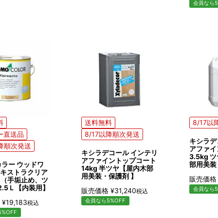
会員なら5
料
送料無料
8/17
ー直送品
8/17以降順次発送
キシラデ
以降順次発送
アファイ
キシラデコール インテリ
3.5kg
アファイントップコート
カラー ウッドワ
部用美装
14kg 半ツヤ【屋内木部
キストラクリア
用美装・保護剤 】
販売価格
01（手垢止め、ツ
 2.5Ｌ【内装用】
会員なら5
販売価格
¥
31,240
税込
会員なら5%OFF
¥
19,183
税込
%OFF