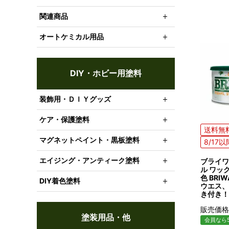
関連商品
オートケミカル用品
DIY・ホビー用塗料
装飾用・ＤＩＹグッズ
ケア・保護塗料
送料無
マグネットペイント・黒板塗料
8/17
エイジング・アンティーク塗料
ブライワ
ル ワック
色 BR
DIY着色塗料
ウエス、
き付き！
販売価格
塗装用品・他
会員なら5