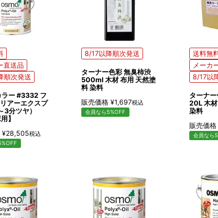
料
8/17以降順次発送
送料無
ー直送品
メーカ
ターナー色彩 無臭柿渋
以降順次発送
8/17
500ml 木材 布用 天然塗
料 染料
ラー #3332 フ
ターナー
販売価格
¥
1,697
リアーエクスプ
税込
20L 木
～3分ツヤ）
染料
会員なら5%OFF
床用】
販売価格
¥
28,505
税込
会員なら5
%OFF