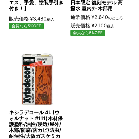
エス、手袋、塗装手引き
日本限定 復刻モデル 高
付き！】
撥水 屋内外 木部用
通常価格
¥
2,640
販売価格
¥
3,480
のところ
税込
販売価格
¥
2,100
会員なら5%OFF
税込
会員なら5%OFF
キシラデコール 4L (ウ
ォルナット #111)木材保
護塗料/油性/浸透/屋外/
木部/防腐/防カビ/防虫/
耐候性/大阪ガスケミカ