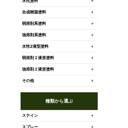
水性塗料
合成樹脂塗料
弱溶剤系塗料
強溶剤系塗料
水性2液型塗料
弱溶剤２液形塗料
強溶剤２液形塗料
その他
種類から選ぶ
ステイン
スプレー