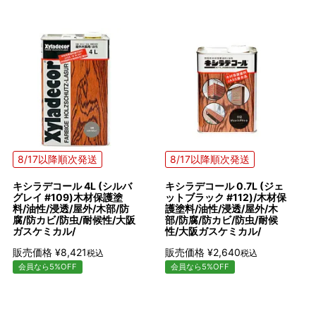
8/17以降順次発送
8/17以降順次発送
キシラデコール 4L (シルバ
キシラデコール 0.7L (ジェ
グレイ #109)木材保護塗
ットブラック #112)/木材保
料/油性/浸透/屋外/木部/防
護塗料/油性/浸透/屋外/木
腐/防カビ/防虫/耐候性/大阪
部/防腐/防カビ/防虫/耐候
ガスケミカル/
性/大阪ガスケミカル/
販売価格
¥
8,421
販売価格
¥
2,640
税込
税込
会員なら5%OFF
会員なら5%OFF