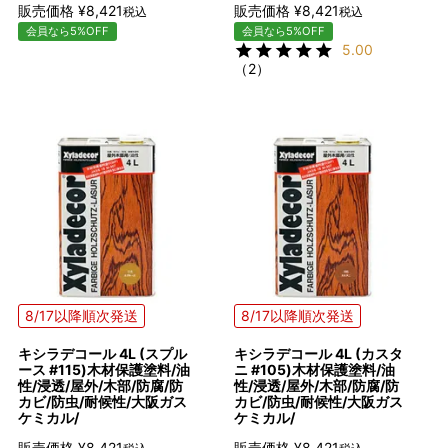
販売価格
¥
8,421
販売価格
¥
8,421
税込
税込
会員なら5%OFF
会員なら5%OFF
5.00
（2）
8/17以降順次発送
8/17以降順次発送
キシラデコール 4L (スプル
キシラデコール 4L (カスタ
ース #115)木材保護塗料/油
ニ #105)木材保護塗料/油
性/浸透/屋外/木部/防腐/防
性/浸透/屋外/木部/防腐/防
カビ/防虫/耐候性/大阪ガス
カビ/防虫/耐候性/大阪ガス
ケミカル/
ケミカル/
販売価格
¥
8,421
販売価格
¥
8,421