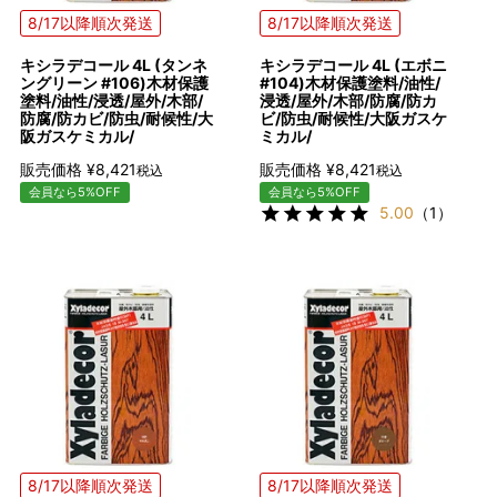
8/17以降順次発送
8/17以降順次発送
キシラデコール 4L (タンネ
キシラデコール 4L (エボニ
ングリーン #106)木材保護
#104)木材保護塗料/油性/
塗料/油性/浸透/屋外/木部/
浸透/屋外/木部/防腐/防カ
防腐/防カビ/防虫/耐候性/大
ビ/防虫/耐候性/大阪ガスケ
阪ガスケミカル/
ミカル/
販売価格
¥
8,421
販売価格
¥
8,421
税込
税込
会員なら5%OFF
会員なら5%OFF
5.00
（1）
8/17以降順次発送
8/17以降順次発送