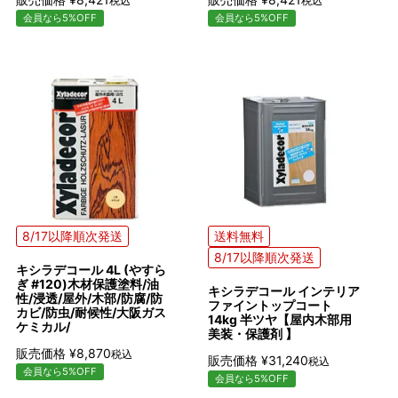
税込
税込
会員なら5%OFF
会員なら5%OFF
8/17以降順次発送
送料無料
8/17以降順次発送
キシラデコール 4L (やすら
ぎ #120)木材保護塗料/油
キシラデコール インテリア
性/浸透/屋外/木部/防腐/防
ファイントップコート
カビ/防虫/耐候性/大阪ガス
14kg 半ツヤ【屋内木部用
ケミカル/
美装・保護剤 】
販売価格
¥
8,870
税込
販売価格
¥
31,240
税込
会員なら5%OFF
会員なら5%OFF