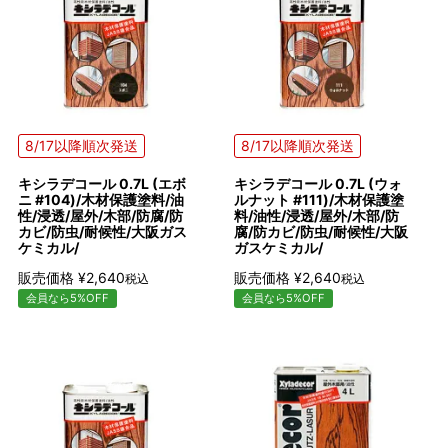
8/17以降順次発送
8/17以降順次発送
キシラデコール 0.7L (エボ
キシラデコール 0.7L (ウォ
ニ #104)/木材保護塗料/油
ルナット #111)/木材保護塗
性/浸透/屋外/木部/防腐/防
料/油性/浸透/屋外/木部/防
カビ/防虫/耐候性/大阪ガス
腐/防カビ/防虫/耐候性/大阪
ケミカル/
ガスケミカル/
販売価格
¥
2,640
販売価格
¥
2,640
税込
税込
会員なら5%OFF
会員なら5%OFF