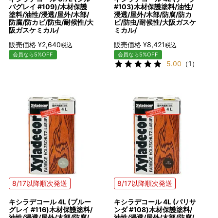
バグレイ #109)/木材保護
#103)木材保護塗料/油性/
塗料/油性/浸透/屋外/木部/
浸透/屋外/木部/防腐/防カ
防腐/防カビ/防虫/耐候性/大
ビ/防虫/耐候性/大阪ガスケ
阪ガスケミカル/
ミカル/
販売価格
¥
2,640
販売価格
¥
8,421
税込
税込
会員なら5%OFF
会員なら5%OFF
5.00
（1）
8/17以降順次発送
8/17以降順次発送
キシラデコール 4L (ブルー
キシラデコール 4L (パリサ
グレイ #116)木材保護塗料/
ンダ #108)木材保護塗料/
油性/浸透/屋外/木部/防腐/
油性/浸透/屋外/木部/防腐/