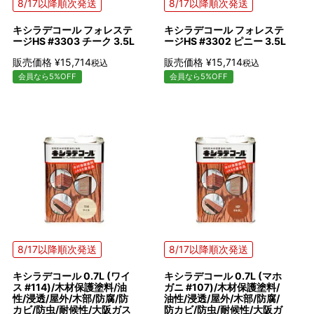
8/17以降順次発送
8/17以降順次発送
キシラデコール フォレステ
キシラデコール フォレステ
ージHS #3303 チーク 3.5L
ージHS #3302 ピニー 3.5L
販売価格
¥
15,714
販売価格
¥
15,714
税込
税込
会員なら5%OFF
会員なら5%OFF
8/17以降順次発送
8/17以降順次発送
キシラデコール 0.7L (ワイ
キシラデコール 0.7L (マホ
ス #114)/木材保護塗料/油
ガニ #107)/木材保護塗料/
性/浸透/屋外/木部/防腐/防
油性/浸透/屋外/木部/防腐/
カビ/防虫/耐候性/大阪ガス
防カビ/防虫/耐候性/大阪ガ