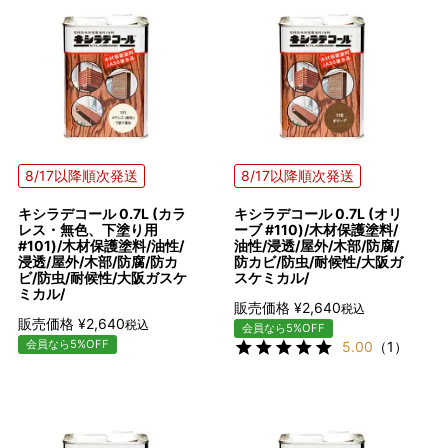
8/17以降順次発送
8/17以降順次発送
キシラデコール 0.7L (カラ
キシラデコール 0.7L (オリ
レス・無色、下塗り用
ーブ #110)/木材保護塗料/
#101)/木材保護塗料/油性/
油性/浸透/屋外/木部/防腐/
浸透/屋外/木部/防腐/防カ
防カビ/防虫/耐候性/大阪ガ
ビ/防虫/耐候性/大阪ガスケ
スケミカル/
ミカル/
販売価格
¥
2,640
税込
販売価格
¥
2,640
税込
会員なら5%OFF
会員なら5%OFF
5.00
（1）