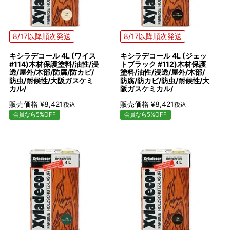
8/17以降順次発送
8/17以降順次発送
キシラデコール 4L (ワイス
キシラデコール 4L (ジェッ
#114)木材保護塗料/油性/浸
トブラック #112)木材保護
透/屋外/木部/防腐/防カビ/
塗料/油性/浸透/屋外/木部/
防虫/耐候性/大阪ガスケミ
防腐/防カビ/防虫/耐候性/大
カル/
阪ガスケミカル/
販売価格
¥
8,421
販売価格
¥
8,421
税込
税込
会員なら5%OFF
会員なら5%OFF