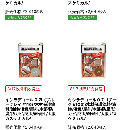
ケミカル/
スケミカル/
販売価格
¥
2,640
販売価格
¥
2,640
税込
税込
会員なら5%OFF
会員なら5%OFF
8/17以降順次発送
8/17以降順次発送
キシラデコール 0.7L (ブル
キシラデコール 0.7L (チー
ーグレイ #116)/木材保護塗
ク #103)/木材保護塗料/油
料/油性/浸透/屋外/木部/防
性/浸透/屋外/木部/防腐/防
腐/防カビ/防虫/耐候性/大阪
カビ/防虫/耐候性/大阪ガス
ガスケミカル/
ケミカル/
販売価格
¥
2,640
販売価格
¥
2,640
税込
税込