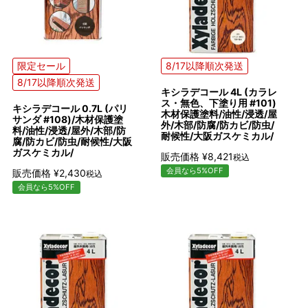
限定セール
8/17以降順次発送
8/17以降順次発送
キシラデコール 4L (カラレ
ス・無色、下塗り用 #101)
キシラデコール 0.7L (パリ
木材保護塗料/油性/浸透/屋
サンダ #108)/木材保護塗
外/木部/防腐/防カビ/防虫/
料/油性/浸透/屋外/木部/防
耐候性/大阪ガスケミカル/
腐/防カビ/防虫/耐候性/大阪
ガスケミカル/
販売価格
¥
8,421
税込
会員なら5%OFF
販売価格
¥
2,430
税込
会員なら5%OFF