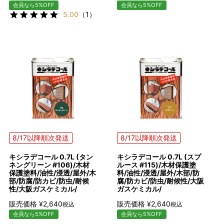
会員なら5%OFF
会員なら5%OFF
5.00
（1）
8/17以降順次発送
8/17以降順次発送
キシラデコール 0.7L (タン
キシラデコール 0.7L (スプ
ネングリーン #106)/木材
ルース #115)/木材保護塗
保護塗料/油性/浸透/屋外/木
料/油性/浸透/屋外/木部/防
部/防腐/防カビ/防虫/耐候
腐/防カビ/防虫/耐候性/大阪
性/大阪ガスケミカル/
ガスケミカル/
販売価格
¥
2,640
販売価格
¥
2,640
税込
税込
会員なら5%OFF
会員なら5%OFF