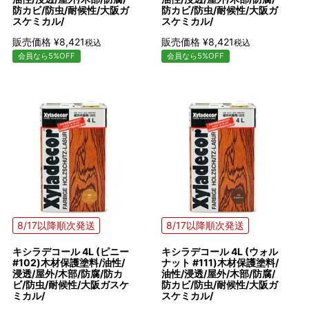
防カビ/防虫/耐候性/大阪ガ
防カビ/防虫/耐候性/大阪ガ
スケミカル/
スケミカル/
販売価格
¥
8,421
販売価格
¥
8,421
税込
税込
会員なら5%OFF
会員なら5%OFF
8/17以降順次発送
8/17以降順次発送
キシラデコール 4L (ピニー
キシラデコール 4L (ウォル
#102)木材保護塗料/油性/
ナット #111)木材保護塗料/
浸透/屋外/木部/防腐/防カ
油性/浸透/屋外/木部/防腐/
ビ/防虫/耐候性/大阪ガスケ
防カビ/防虫/耐候性/大阪ガ
ミカル/
スケミカル/