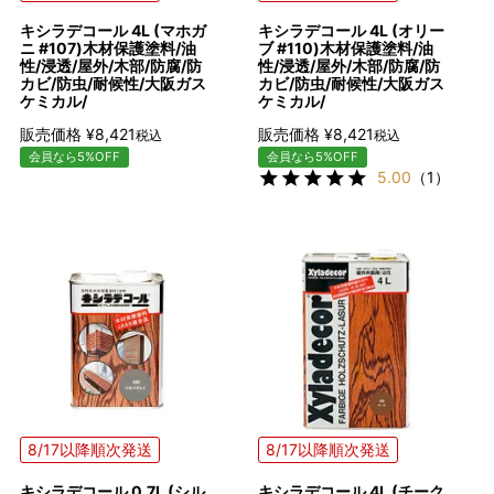
キシラデコール 4L (マホガ
キシラデコール 4L (オリー
ニ #107)木材保護塗料/油
ブ #110)木材保護塗料/油
性/浸透/屋外/木部/防腐/防
性/浸透/屋外/木部/防腐/防
カビ/防虫/耐候性/大阪ガス
カビ/防虫/耐候性/大阪ガス
ケミカル/
ケミカル/
販売価格
¥
8,421
販売価格
¥
8,421
税込
税込
会員なら5%OFF
会員なら5%OFF
5.00
（1）
8/17以降順次発送
8/17以降順次発送
キシラデコール 0.7L (シル
キシラデコール 4L (チーク