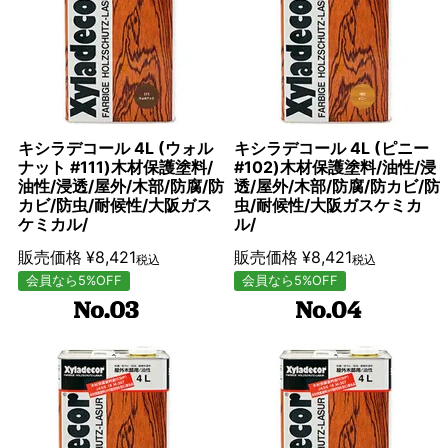
キシラデコール 4L (ウォル
キシラデコール 4L (ピニー
ナット #111)木材保護塗料/
#102)木材保護塗料/油性/浸
油性/浸透/屋外/木部/防腐/防
透/屋外/木部/防腐/防カビ/防
カビ/防虫/耐候性/大阪ガス
虫/耐候性/大阪ガスケミカ
ケミカル/
ル/
販売価格
¥
8,421
販売価格
¥
8,421
税込
税込
会員なら5%OFF
会員なら5%OFF