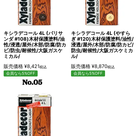
キシラデコール 4L (やすら
キシラデコール 4L (パリサ
ぎ #120)木材保護塗料/油性/
ンダ #108)木材保護塗料/油
浸透/屋外/木部/防腐/防カビ/
性/浸透/屋外/木部/防腐/防カ
防虫/耐候性/大阪ガスケミカ
ビ/防虫/耐候性/大阪ガスケ
ル/
ミカル/
販売価格
¥
8,870
販売価格
¥
8,421
税込
税込
会員なら5%OFF
会員なら5%OFF