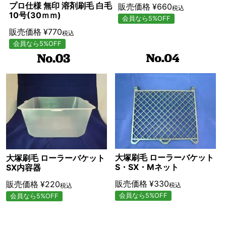
プロ仕様 無印 溶剤刷毛 白毛
販売価格
¥
660
税込
10号(30ｍｍ)
会員なら5%OFF
販売価格
¥
770
税込
会員なら5%OFF
大塚刷毛 ローラーバケット
大塚刷毛 ローラーバケット
S・SX・Mネット
SX内容器
販売価格
¥
330
販売価格
¥
220
税込
税込
会員なら5%OFF
会員なら5%OFF