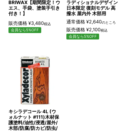
BRIWAX【期間限定！ウ
ラディショナルデザイン
エス、手袋、塗装手引き
日本限定 復刻モデル 高
付き！】
撥水 屋内外 木部用
通常価格
¥
2,640
販売価格
¥
3,480
のところ
税込
販売価格
¥
2,100
会員なら5%OFF
税込
会員なら5%OFF
キシラデコール 4L (ウ
ォルナット #111)木材保
護塗料/油性/浸透/屋外/
木部/防腐/防カビ/防虫/