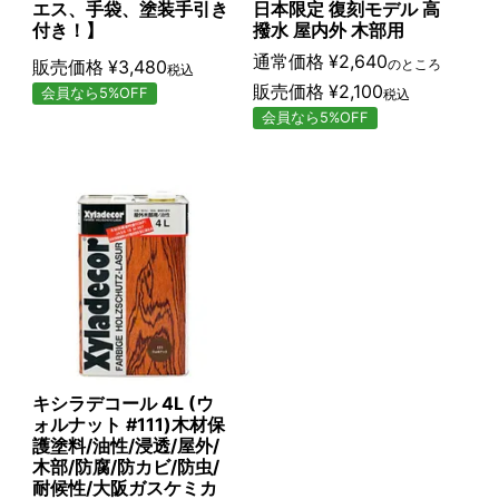
エス、手袋、塗装手引き
日本限定 復刻モデル 高
付き！】
撥水 屋内外 木部用
通常価格
¥
2,640
販売価格
¥
3,480
のところ
税込
販売価格
¥
2,100
会員なら5%OFF
税込
会員なら5%OFF
キシラデコール 4L (ウ
ォルナット #111)木材保
護塗料/油性/浸透/屋外/
木部/防腐/防カビ/防虫/
耐候性/大阪ガスケミカ