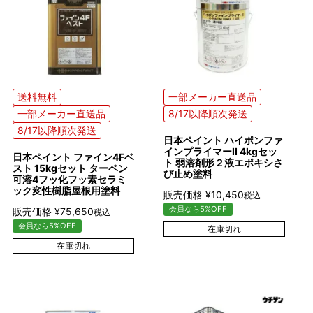
送料無料
一部メーカー直送品
一部メーカー直送品
8/17以降順次発送
8/17以降順次発送
日本ペイント ハイポンファ
インプライマーII 4kgセッ
日本ペイント ファイン4Fベ
ト 弱溶剤形２液エポキシさ
スト 15kgセット ターペン
び止め塗料
可溶4フッ化フッ素セラミ
ック変性樹脂屋根用塗料
販売価格
¥
10,450
税込
会員なら5%OFF
販売価格
¥
75,650
税込
会員なら5%OFF
在庫切れ
在庫切れ