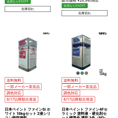
販売価格
¥
26,980
税込
会員なら5%OFF
会員なら5%OFF
在庫切れ
在庫切れ
送料無料
送料無料
一部メーカー直送品
一部メーカー直送品
調色対応
調色対応
8/17以降順次発送
8/17以降順次発送
日本ペイント ファインSi ホ
日本ペイント ファイン4Fセ
ワイト 16kgセット 2液シリ
ラミック 塗料液・硬化剤セ
コン樹脂塗料
ット標準色 濃彩 3色（ND-