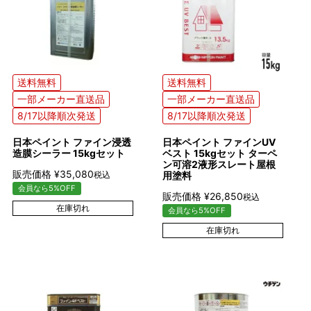
送料無料
送料無料
一部メーカー直送品
一部メーカー直送品
8/17以降順次発送
8/17以降順次発送
日本ペイント ファイン浸透
日本ペイント ファインUV
造膜シーラー 15kgセット
ベスト 15kgセット ターペ
ン可溶2液形スレート屋根
販売価格
¥
35,080
税込
用塗料
会員なら5%OFF
販売価格
¥
26,850
税込
在庫切れ
会員なら5%OFF
在庫切れ