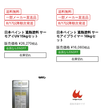
送料無料
送料無料
一部メーカー直送品
一部メーカー直送品
8/17以降順次発送
8/17以降順次発送
日本ペイント 遮熱塗料 サー
日本ペイント 遮熱塗料 サー
モアイUV 15kgセット
モアイプライマー 16kgセ
ット
販売価格
¥
26,270
税込
販売価格
¥
16,060
税込
会員なら5%OFF
会員なら5%OFF
在庫切れ
在庫切れ