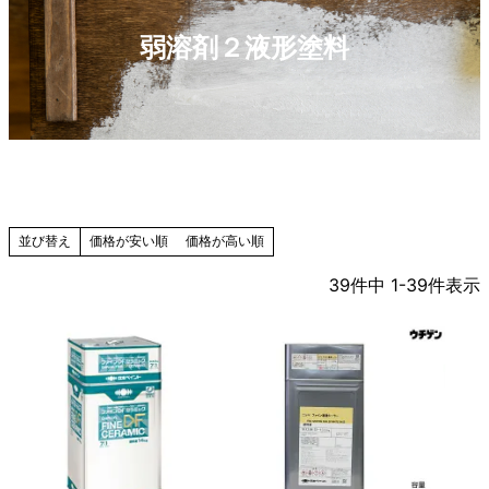
弱溶剤２液形塗料
価格が安い順
価格が高い順
並び替え
39
件中
1
-
39
件表示