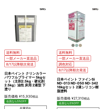
送料無料
送料無料
一部メーカー直送品
一部メーカー直送品
8/17以降順次発送
調色対応
8/17以降順次発送
日本ペイント クリンカラー
パワフルプライマー 5kgセ
日本ペイント ファインSi
ット（主剤2.5kg・硬化剤
ND-013 ND-050 ND-342
2.5kg）油性 床用 2液型 下
16kgセット 2液シリコン樹
塗り
脂塗料
販売価格
¥
15,930
税込
販売価格
¥
27,310
税込
会員なら5%OFF
会員なら5%OFF
在庫切れ