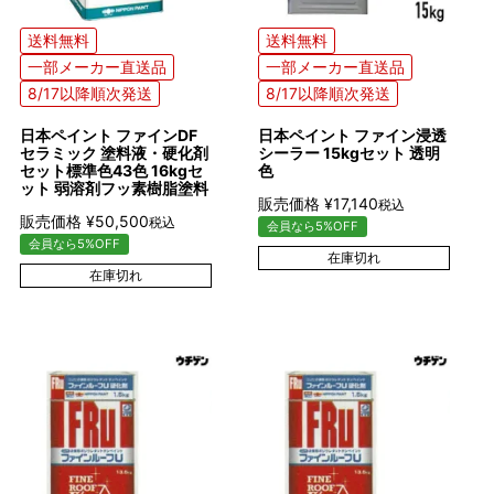
送料無料
送料無料
一部メーカー直送品
一部メーカー直送品
8/17以降順次発送
8/17以降順次発送
日本ペイント ファインDF
日本ペイント ファイン浸透
セラミック 塗料液・硬化剤
シーラー 15kgセット 透明
セット標準色43色 16kgセ
色
ット 弱溶剤フッ素樹脂塗料
販売価格
¥
17,140
税込
販売価格
¥
50,500
税込
会員なら5%OFF
会員なら5%OFF
在庫切れ
在庫切れ