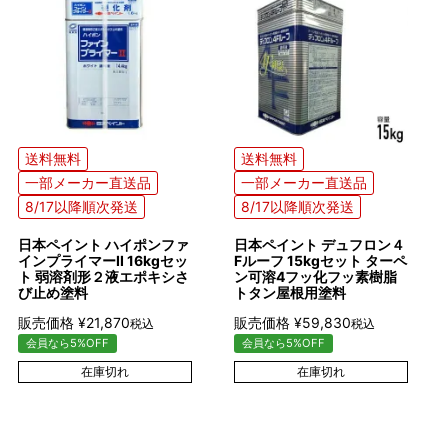
送料無料
送料無料
一部メーカー直送品
一部メーカー直送品
8/17以降順次発送
8/17以降順次発送
日本ペイント ハイポンファ
日本ペイント デュフロン４
インプライマーII 16kgセッ
Fルーフ 15kgセット ターペ
ト 弱溶剤形２液エポキシさ
ン可溶4フッ化フッ素樹脂
び止め塗料
トタン屋根用塗料
販売価格
¥
21,870
販売価格
¥
59,830
税込
税込
会員なら5%OFF
会員なら5%OFF
在庫切れ
在庫切れ