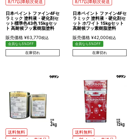
8/17以降順次発送
8/17以降順次発送
日本ペイント ファイン4Fセ
日本ペイント ファイン4Fセ
ラミック 塗料液・硬化剤セ
ラミック 塗料液・硬化剤セ
ット標準色43色 15kgセッ
ット ホワイト 15kgセット
ト 高耐候フッ素樹脂塗料
高耐候フッ素樹脂塗料
販売価格
¥
63,770
販売価格
¥
42,000
税込
税込
会員なら5%OFF
会員なら5%OFF
在庫切れ
在庫切れ
送料無料
送料無料