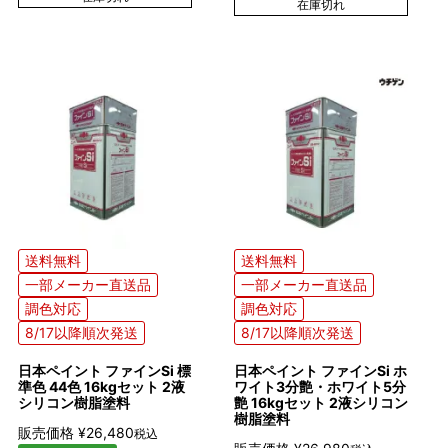
在庫切れ
送料無料
送料無料
一部メーカー直送品
一部メーカー直送品
調色対応
調色対応
8/17以降順次発送
8/17以降順次発送
日本ペイント ファインSi 標
日本ペイント ファインSi ホ
準色 44色 16kgセット 2液
ワイト3分艶・ホワイト5分
シリコン樹脂塗料
艶 16kgセット 2液シリコン
樹脂塗料
販売価格
¥
26,480
税込