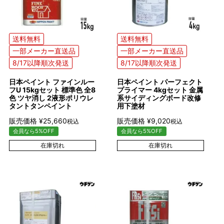
送料無料
送料無料
一部メーカー直送品
一部メーカー直送品
8/17以降順次発送
8/17以降順次発送
日本ペイント ファインルー
日本ペイント パーフェクト
フU 15kgセット 標準色 全8
プライマー 4kgセット 金属
色 ツヤ消し 2液形ポリウレ
系サイディングボード改修
タントタンペイント
用下塗材
販売価格
¥
25,660
販売価格
¥
9,020
税込
税込
会員なら5%OFF
会員なら5%OFF
在庫切れ
在庫切れ