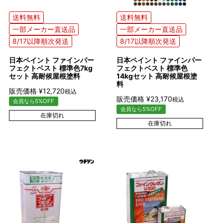
送料無料
送料無料
一部メーカー直送品
一部メーカー直送品
8/17以降順次発送
8/17以降順次発送
日本ペイント ファインパー
日本ペイント ファインパー
フェクトベスト 標準色7kg
フェクトベスト 標準色
セット 高耐候屋根塗料
14kgセット 高耐候屋根塗
料
販売価格
¥
12,720
税込
販売価格
¥
23,170
税込
会員なら5%OFF
会員なら5%OFF
在庫切れ
在庫切れ