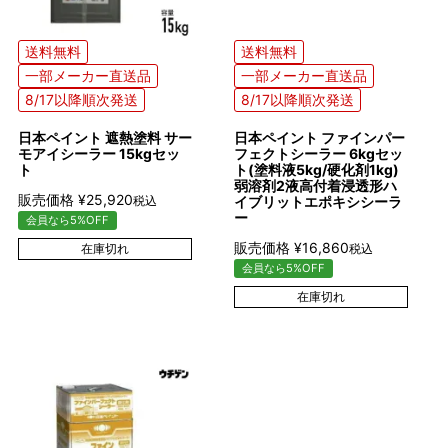
送料無料
送料無料
一部メーカー直送品
一部メーカー直送品
8/17以降順次発送
8/17以降順次発送
日本ペイント 遮熱塗料 サー
日本ペイント ファインパー
モアイシーラー 15kgセッ
フェクトシーラー 6kgセッ
ト
ト(塗料液5kg/硬化剤1kg)
弱溶剤2液高付着浸透形ハ
販売価格
¥
25,920
税込
イブリットエポキシシーラ
ー
会員なら5%OFF
販売価格
¥
16,860
在庫切れ
税込
会員なら5%OFF
在庫切れ