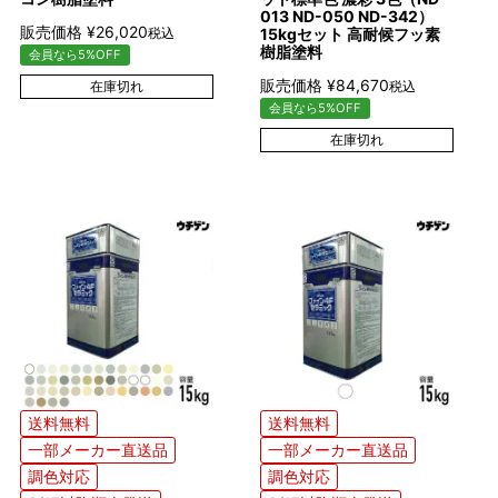
013 ND-050 ND-342）
販売価格
¥
26,020
税込
15kgセット 高耐候フッ素
樹脂塗料
会員なら5%OFF
販売価格
¥
84,670
在庫切れ
税込
会員なら5%OFF
在庫切れ
送料無料
送料無料
一部メーカー直送品
一部メーカー直送品
調色対応
調色対応