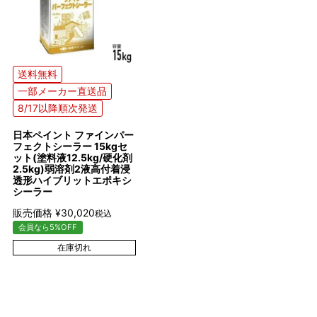
送料無料
一部メーカー直送品
8/17以降順次発送
日本ペイント ファインパー
フェクトシーラー 15kgセ
ット(塗料液12.5kg/硬化剤
2.5kg)弱溶剤2液高付着浸
透形ハイブリットエポキシ
シーラー
販売価格
¥
30,020
税込
会員なら5%OFF
在庫切れ