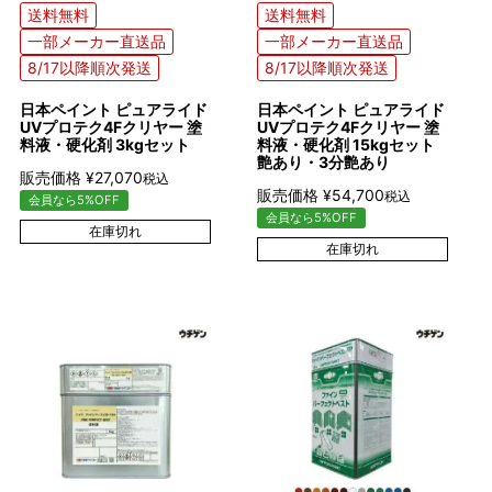
送料無料
送料無料
一部メーカー直送品
一部メーカー直送品
8/17以降順次発送
8/17以降順次発送
日本ペイント ピュアライド
日本ペイント ピュアライド
UVプロテク4Fクリヤー 塗
UVプロテク4Fクリヤー 塗
料液・硬化剤 3kgセット
料液・硬化剤 15kgセット
艶あり・3分艶あり
販売価格
¥
27,070
税込
販売価格
¥
54,700
税込
会員なら5%OFF
会員なら5%OFF
在庫切れ
在庫切れ