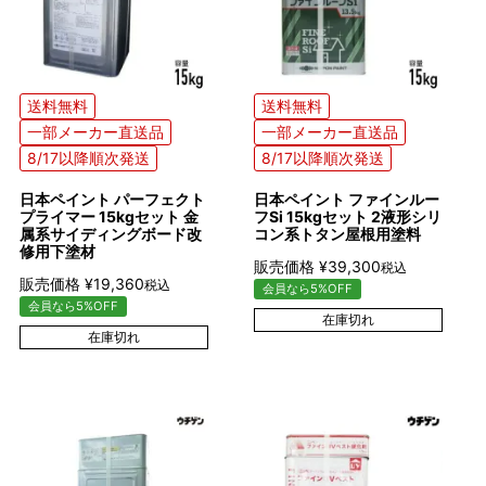
送料無料
送料無料
一部メーカー直送品
一部メーカー直送品
8/17以降順次発送
8/17以降順次発送
日本ペイント パーフェクト
日本ペイント ファインルー
プライマー 15kgセット 金
フSi 15kgセット 2液形シリ
属系サイディングボード改
コン系トタン屋根用塗料
修用下塗材
販売価格
¥
39,300
税込
販売価格
¥
19,360
税込
会員なら5%OFF
会員なら5%OFF
在庫切れ
在庫切れ