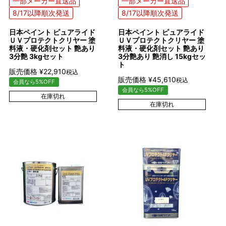
一部メーカー直送品
一部メーカー直送品
8/17以降順次発送
8/17以降順次発送
日本ペイント ピュアライド
日本ペイント ピュアライド
ＵＶプロテクトクリヤー 塗
ＵＶプロテクトクリヤー 塗
料液・硬化剤セット 艶あり
料液・硬化剤セット 艶あり
3分艶 3kgセット
3分艶あり 艶消し 15kgセッ
ト
販売価格
¥
22,910
税込
販売価格
¥
45,610
税込
会員なら5%OFF
会員なら5%OFF
在庫切れ
在庫切れ