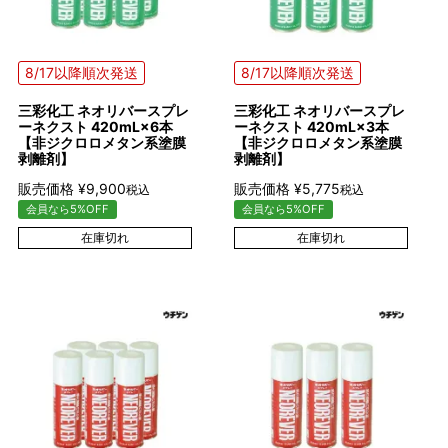
8/17以降順次発送
8/17以降順次発送
三彩化工 ネオリバースプレ
三彩化工 ネオリバースプレ
ーネクスト 420mL×6本
ーネクスト 420mL×3本
【非ジクロロメタン系塗膜
【非ジクロロメタン系塗膜
剥離剤】
剥離剤】
販売価格
¥
9,900
販売価格
¥
5,775
税込
税込
会員なら5%OFF
会員なら5%OFF
在庫切れ
在庫切れ