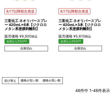
8/17以降順次発送
8/17以降順次発送
三彩化工 ネオリバースプレ
三彩化工 ネオリバースプレ
ー 420mL×6本【ジクロロ
ー 420mL×3本【ジクロロ
メタン系塗膜剥離剤】
メタン系塗膜剥離剤】
販売価格
¥
9,900
販売価格
¥
5,610
税込
税込
会員なら5%OFF
会員なら5%OFF
在庫切れ
在庫切れ
価格が安い順
価格が高い順
並び替え
48
件中
1
-
48
件表示