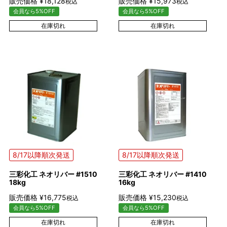
販売価格
¥
18,128
販売価格
¥
15,973
税込
税込
会員なら5%OFF
会員なら5%OFF
在庫切れ
在庫切れ
8/17以降順次発送
8/17以降順次発送
三彩化工 ネオリバー #1510
三彩化工 ネオリバー #1410
18kg
16kg
販売価格
¥
16,775
販売価格
¥
15,230
税込
税込
会員なら5%OFF
会員なら5%OFF
在庫切れ
在庫切れ