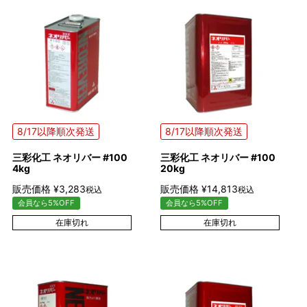
8/17以降順次発送
8/17以降順次発送
三彩化工 ネオリバー #100
三彩化工 ネオリバー #100
4kg
20kg
販売価格
¥
3,283
販売価格
¥
14,813
税込
税込
会員なら5%OFF
会員なら5%OFF
在庫切れ
在庫切れ