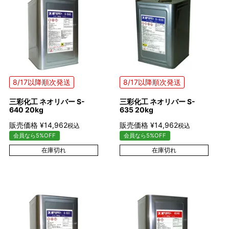
8/17以降順次発送
8/17以降順次発送
三彩化工 ネオリバー S-
三彩化工 ネオリバー S-
640 20kg
635 20kg
販売価格
¥
14,962
販売価格
¥
14,962
税込
税込
会員なら5%OFF
会員なら5%OFF
在庫切れ
在庫切れ