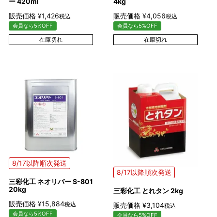
ー 420ml
4kg
販売価格
¥
1,426
販売価格
¥
4,056
税込
税込
会員なら5%OFF
会員なら5%OFF
在庫切れ
在庫切れ
8/17以降順次発送
8/17以降順次発送
三彩化工 ネオリバー S-801
20kg
三彩化工 とれタン 2kg
販売価格
¥
15,884
税込
販売価格
¥
3,104
税込
会員なら5%OFF
会員なら5%OFF