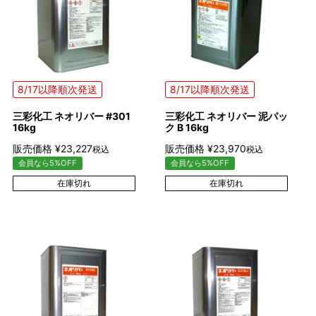
8/17以降順次発送
8/17以降順次発送
三彩化工 ネオリバー #301
三彩化工 ネオリバー 泥パッ
16kg
ク B 16kg
販売価格
¥
23,227
販売価格
¥
23,970
税込
税込
会員なら5%OFF
会員なら5%OFF
在庫切れ
在庫切れ