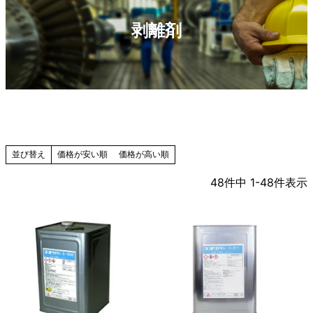
剥離剤
価格が安い順
価格が高い順
並び替え
48
件中
1
-
48
件表示