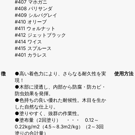
#407 マホガニ
#408 パリサンダ
#409 シルバグレイ
#410 オリーブ
#411 ウォルナット
#412 ジェットブラック
#414 ワイス
#415 スプルース
#401 カラレス
 徴
●高い着色力により、さらなる耐久性を実
使用方法
現！
●木部に浸透し、内部から防腐・防カビ・
防虫効果を発揮。
●色持ちの良い優れた耐候性。木目を生か
した自然な仕上り。
●塗りやすく、抜群の作業性。
●塗布量（2回塗り） ・・・ 0.12～
0.22kg/m2（4.5～8.3m2/kg）（2～3回
塗りの合計量）