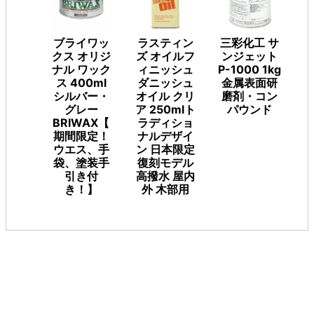
ブライワッ
ラスティン
三彩化工 サ
クス オリジ
ズ オイルフ
ンジェット
ナル ワック
ィニッシュ
P-1000 1kg
ス 400ml
ダニッシュ
金属表面研
シルバー・
オイル クリ
磨剤・コン
グレー
ア 250mlト
パウンド
BRIWAX【
ラディショ
期間限定！
ナルデザイ
ウエス、手
ン 日本限定
袋、塗装手
復刻モデル
引き付
高撥水 屋内
き！】
外 木部用