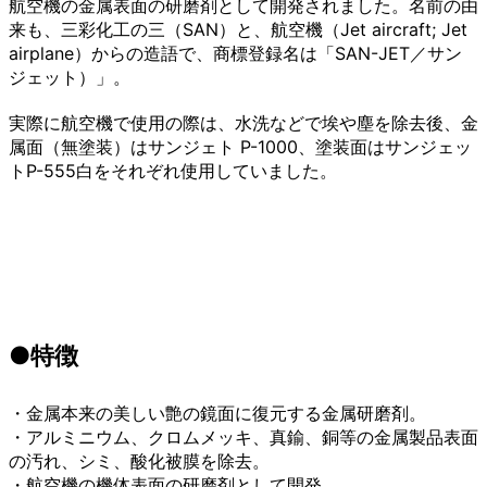
航空機の金属表面の研磨剤として開発されました。名前の由
来も、三彩化工の三（SAN）と、航空機（Jet aircraft; Jet
airplane）からの造語で、商標登録名は「SAN-JET／サン
ジェット）」。
実際に航空機で使用の際は、水洗などで埃や塵を除去後、金
属面（無塗装）はサンジェト P-1000、塗装面はサンジェッ
トP-555白をそれぞれ使用していました。
●特徴
・金属本来の美しい艶の鏡面に復元する金属研磨剤。
・アルミニウム、クロムメッキ、真鍮、銅等の金属製品表面
の汚れ、シミ、酸化被膜を除去。
・航空機の機体表面の研磨剤として開発。