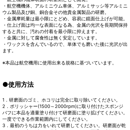
・航空機機体、アルミニウム車体、アルミサッシ等アルミニ
ウム製品及び銅、銅合金その他貴金属製品の研磨。
・金属摩耗量は最小限にとどめ、容易に鏡面仕上げが可能。
・仕上げ面は均一な表面になる為、金属の光沢を長期間保持
すると共に、汚れの付着を最小限に抑えます。
・金属に対して腐食性は無く安定しています。
・ワックスを含んでいるので、単体でも磨いた後に光沢が出
ます。
※本品は航空機用に使用出来る規格に基づいています。
●使用方法
1．研磨面のゴミ、ホコリは完全に取り除いてください。
2．ポリッシャー(1500～2000rpm)に取り付けたスポンジ
バフに本品を適量塗り付けて研磨面に塗り拡げてください。
一度でできる作業範囲内にしてください。
3．最初のうちは力をいれて研磨してください。研磨面が乾