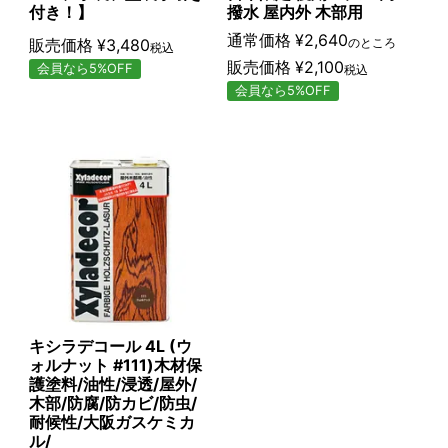
付き！】
撥水 屋内外 木部用
通常価格
¥
2,640
販売価格
¥
3,480
のところ
税込
販売価格
¥
2,100
会員なら5%OFF
税込
会員なら5%OFF
キシラデコール 4L (ウ
ォルナット #111)木材保
護塗料/油性/浸透/屋外/
木部/防腐/防カビ/防虫/
耐候性/大阪ガスケミカ
ル/