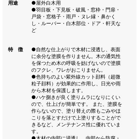
用途
●屋外白木用
●羽目板・下見板・破風・窓枠・門扉・
戸袋・窓格子・雨戸・ヌレ縁・鼻かく
し・ルーバー・白木部位・ドア・軒天な
ど
特 徴
●自然な仕上がりで木材に浸透し、表面
に余分な塗膜を作りません。木の通気性
を保つため木の呼吸を妨げないので塗膜
のフクレ、ワレがおこりません。
●色持ちのよい紫外線カット顔料（超微
粒子顔料）が効果的に作用し、日光や雨
から木材を保護します。
●ハケ捌きが良く塗りムラになりにくい
ので、仕上げが簡単です。 また、塗膜を
作らないので、塗り替えの際もごみやほ
こりを落とすだけで上塗りすることがで
きるなど、メンテナンス性に優れていま
す。
●木材の内部に浸透し、内部から防腐・