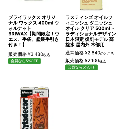
ブライワックス オリジ
ラスティンズ オイルフ
ナル ワックス 400ml ウ
ィニッシュ ダニッシュ
ォルナット
オイル クリア 500mlト
BRIWAX【期間限定！ウ
ラディショナルデザイン
エス、手袋、塗装手引き
日本限定 復刻モデル 高
付き！】
撥水 屋内外 木部用
通常価格
¥
2,640
販売価格
¥
3,480
のところ
税込
販売価格
¥
2,100
会員なら5%OFF
税込
会員なら5%OFF