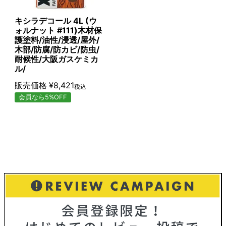
キシラデコール 4L (ウ
ォルナット #111)木材保
護塗料/油性/浸透/屋外/
木部/防腐/防カビ/防虫/
耐候性/大阪ガスケミカ
ル/
販売価格
¥
8,421
税込
会員なら5%OFF