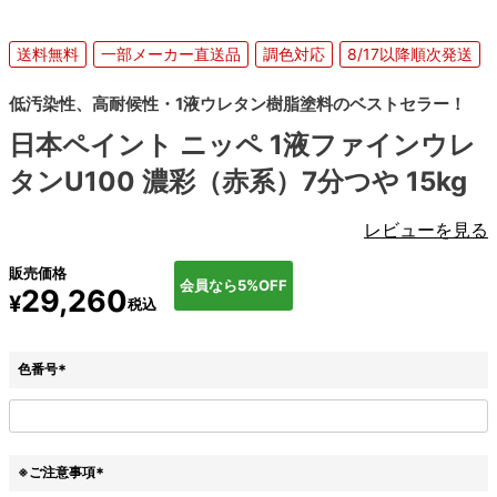
送料無料
一部メーカー直送品
調色対応
8/17以降順次発送
低汚染性、高耐候性・1液ウレタン樹脂塗料のベストセラー！
日本ペイント ニッペ 1液ファインウレ
タンU100 濃彩（赤系）7分つや 15kg
レビューを見る
販売価格
会員なら5%OFF
29,260
¥
税込
色番号
(
必
須
)
※ご注意事項
(