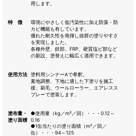
用します。
特 徴
環境にやさしく低汚染性に加え防藻・防
カビ機能も有しています。
優れた耐久性を発揮し抜群の塗りやすさ
を実現しました。
各種外壁、鉄部、FRP、硬質塩ビ部など
の新設、塗替えに幅広く適用できます。
使用方法
塗料用シンナーAで希釈。
素地調整、下地に適した下塗りを施工
後、刷毛、ウールローラー、エアレスス
プレーで塗装します。
塗布量・
●使用量（kg／m²／回）・・・0.12～
塗り面積
0.16
●1缶当たりの塗り面積（m²／回／
缶）・・・94～125