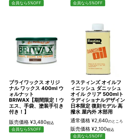
会員なら5%OFF
会員なら5%OFF
ブライワックス オリジ
ラスティンズ オイルフ
ナル ワックス 400ml ウ
ィニッシュ ダニッシュ
ォルナット
オイル クリア 500mlト
BRIWAX【期間限定！ウ
ラディショナルデザイン
エス、手袋、塗装手引き
日本限定 復刻モデル 高
付き！】
撥水 屋内外 木部用
通常価格
¥
2,640
販売価格
¥
3,480
のところ
税込
販売価格
¥
2,100
会員なら5%OFF
税込
会員なら5%OFF