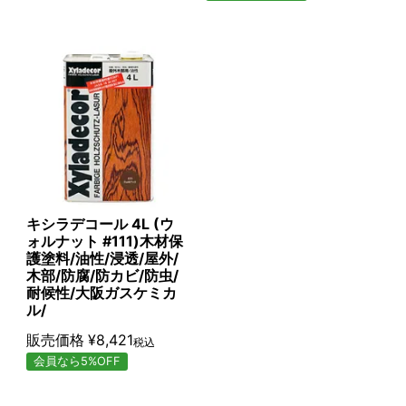
キシラデコール 4L (ウ
ォルナット #111)木材保
護塗料/油性/浸透/屋外/
木部/防腐/防カビ/防虫/
耐候性/大阪ガスケミカ
ル/
販売価格
¥
8,421
税込
会員なら5%OFF