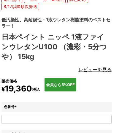
8/17以降順次発送
低汚染性、高耐候性・1液ウレタン樹脂塗料のベストセ
ラー！
日本ペイント ニッペ 1液ファイ
ンウレタンU100 （濃彩・5分つ
や） 15kg
レビューを見る
販売価格
会員なら5%OFF
19,360
¥
税込
色番号
(
必
須
)