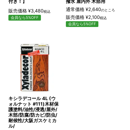
付き！】
撥水 屋内外 木部用
通常価格
¥
2,640
販売価格
¥
3,480
のところ
税込
販売価格
¥
2,100
会員なら5%OFF
税込
会員なら5%OFF
キシラデコール 4L (ウ
ォルナット #111)木材保
護塗料/油性/浸透/屋外/
木部/防腐/防カビ/防虫/
耐候性/大阪ガスケミカ
ル/