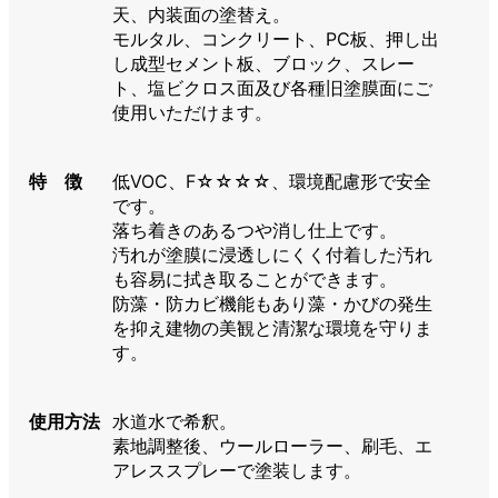
天、内装面の塗替え。
モルタル、コンクリート、PC板、押し出
し成型セメント板、ブロック、スレー
ト、塩ビクロス面及び各種旧塗膜面にご
使用いただけます。
特 徴
低VOC、F☆☆☆☆、環境配慮形で安全
です。
落ち着きのあるつや消し仕上です。
汚れが塗膜に浸透しにくく付着した汚れ
も容易に拭き取ることができます。
防藻・防カビ機能もあり藻・かびの発生
を抑え建物の美観と清潔な環境を守りま
す。
使用方法
水道水で希釈。
素地調整後、ウールローラー、刷毛、エ
アレススプレーで塗装します。