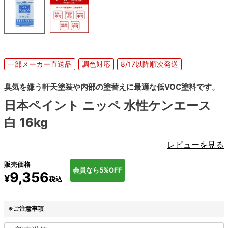
一部メーカー直送品
調色対応
8/17以降順次発送
臭気を嫌う軒天塗装や内部の塗替えに最適な低VOC塗料です。
日本ペイント ニッペ 水性ケンエース
白 16kg
レビューを見る
販売価格
会員なら5%OFF
9,356
¥
税込
※ご注意事項