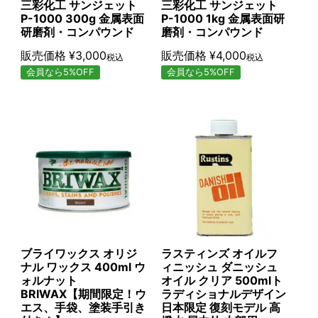
三彩化工 サンジェット
三彩化工 サンジェット
P-1000 300g 金属表面
P-1000 1kg 金属表面研
研磨剤・コンパウンド
磨剤・コンパウンド
販売価格
¥
3,000
販売価格
¥
4,000
税込
税込
会員なら5%OFF
会員なら5%OFF
ブライワックス オリジ
ラスティンズ オイルフ
ナル ワックス 400ml ウ
ィニッシュ ダニッシュ
ォルナット
オイル クリア 500mlト
BRIWAX【期間限定！ウ
ラディショナルデザイン
エス、手袋、塗装手引き
日本限定 復刻モデル 高