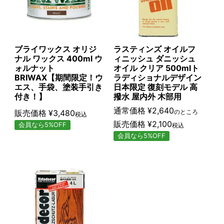
ブライワックス オリジ
ラスティンズ オイルフ
ナル ワックス 400ml ウ
ィニッシュ ダニッシュ
ォルナット
オイル クリア 500mlト
BRIWAX【期間限定！ウ
ラディショナルデザイン
エス、手袋、塗装手引き
日本限定 復刻モデル 高
付き！】
撥水 屋内外 木部用
通常価格
¥
2,640
販売価格
¥
3,480
のところ
税込
販売価格
¥
2,100
会員なら5%OFF
税込
会員なら5%OFF