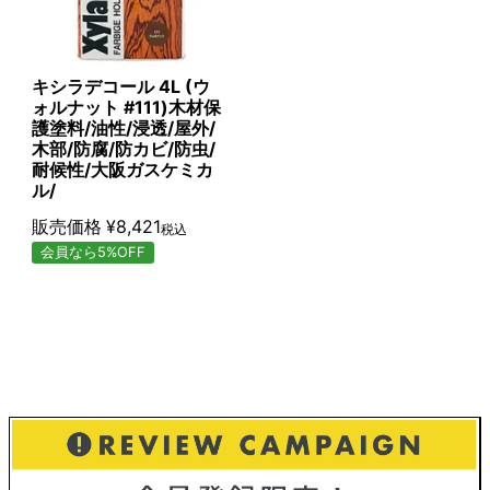
キシラデコール 4L (ウ
ォルナット #111)木材保
護塗料/油性/浸透/屋外/
木部/防腐/防カビ/防虫/
耐候性/大阪ガスケミカ
ル/
販売価格
¥
8,421
税込
会員なら5%OFF