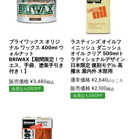
ブライワックス オリジ
ラスティンズ オイルフ
ナル ワックス 400ml ウ
ィニッシュ ダニッシュ
ォルナット
オイル クリア 500mlト
BRIWAX【期間限定！ウ
ラディショナルデザイン
エス、手袋、塗装手引き
日本限定 復刻モデル 高
付き！】
撥水 屋内外 木部用
通常価格
¥
2,640
販売価格
¥
3,480
のところ
税込
販売価格
¥
2,100
会員なら5%OFF
税込
会員なら5%OFF