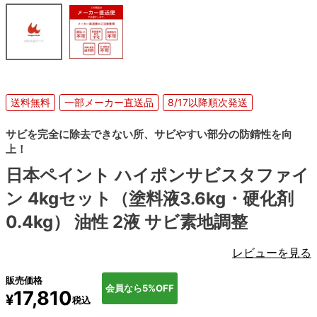
送料無料
一部メーカー直送品
8/17以降順次発送
サビを完全に除去できない所、サビやすい部分の防錆性を向
上！
日本ペイント ハイポンサビスタファイ
ン 4kgセット（塗料液3.6kg・硬化剤
0.4kg） 油性 2液 サビ素地調整
レビューを見る
販売価格
会員なら5%OFF
17,810
¥
税込