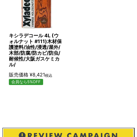
キシラデコール 4L (ウ
ォルナット #111)木材保
護塗料/油性/浸透/屋外/
木部/防腐/防カビ/防虫/
耐候性/大阪ガスケミカ
ル/
販売価格
¥
8,421
税込
会員なら5%OFF