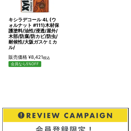
キシラデコール 4L (ウ
ォルナット #111)木材保
護塗料/油性/浸透/屋外/
木部/防腐/防カビ/防虫/
耐候性/大阪ガスケミカ
ル/
販売価格
¥
8,421
税込
会員なら5%OFF