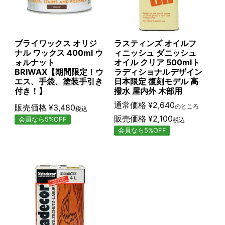
ブライワックス オリジ
ラスティンズ オイルフ
ナル ワックス 400ml ウ
ィニッシュ ダニッシュ
ォルナット
オイル クリア 500mlト
BRIWAX【期間限定！ウ
ラディショナルデザイン
エス、手袋、塗装手引き
日本限定 復刻モデル 高
付き！】
撥水 屋内外 木部用
通常価格
¥
2,640
販売価格
¥
3,480
のところ
税込
販売価格
¥
2,100
会員なら5%OFF
税込
会員なら5%OFF