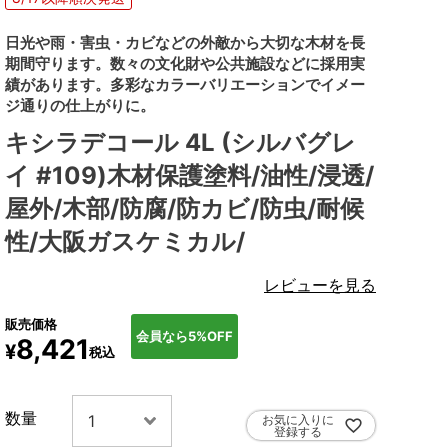
日光や雨・害虫・カビなどの外敵から大切な木材を長
期間守ります。数々の文化財や公共施設などに採用実
績があります。多彩なカラーバリエーションでイメー
ジ通りの仕上がりに。
キシラデコール 4L (シルバグレ
イ #109)木材保護塗料/油性/浸透/
屋外/木部/防腐/防カビ/防虫/耐候
性/大阪ガスケミカル/
レビューを見る
販売価格
会員なら5%OFF
8,421
¥
税込
お気に入りに
登録する