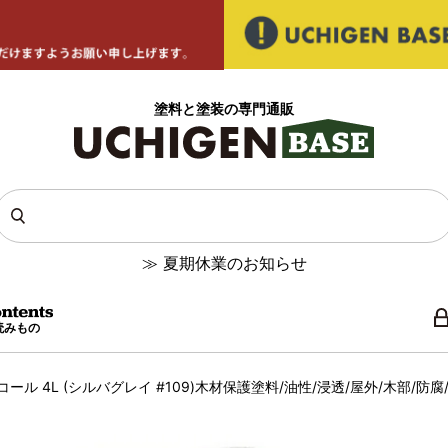
塗料と塗装の専門通販
≫
夏期休業のお知らせ
読みもの
ール 4L (シルバグレイ #109)木材保護塗料/油性/浸透/屋外/木部/防