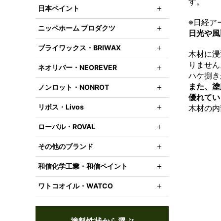
す。
日本ペイント
※日経ア
ニッペホーム プロダクツ
日光や風
ブライワックス・BRIWAX
木材に浸
りません
ネオリバー・NEOREVER
ハケ捌き
また、塗
ノンロット・NONROT
優れてい
リボス・Livos
木材の内
ローバル・ROVAL
その他のブランド
和信化学工業・和信ペイント
ワトコオイル・WATCO