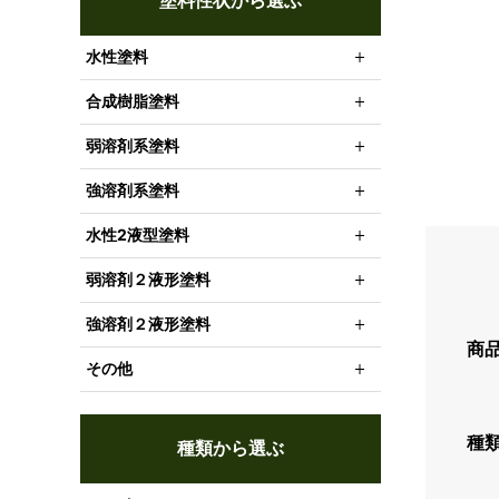
塗料性状から選ぶ
水性塗料
合成樹脂塗料
弱溶剤系塗料
強溶剤系塗料
水性2液型塗料
弱溶剤２液形塗料
強溶剤２液形塗料
商
その他
種
種類から選ぶ