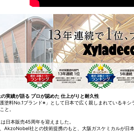
上の実績が語る プロが認めた 仕上がりと耐久性
護塗料No.1ブランド※」として日本で広く親しまれているキ
のこと。
年には日本販売45周年を迎えました。
、AkzoNobel社との技術提携のもと、大阪ガスケミカルが