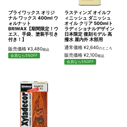
ブライワックス オリジ
ラスティンズ オイルフ
ナル ワックス 400ml ウ
ィニッシュ ダニッシュ
ォルナット
オイル クリア 500mlト
BRIWAX【期間限定！ウ
ラディショナルデザイン
エス、手袋、塗装手引き
日本限定 復刻モデル 高
付き！】
撥水 屋内外 木部用
通常価格
¥
2,640
販売価格
¥
3,480
のところ
税込
販売価格
¥
2,100
会員なら5%OFF
税込
会員なら5%OFF