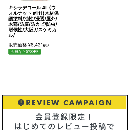
キシラデコール 4L (ウ
ォルナット #111)木材保
護塗料/油性/浸透/屋外/
木部/防腐/防カビ/防虫/
耐候性/大阪ガスケミカ
ル/
販売価格
¥
8,421
税込
会員なら5%OFF