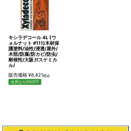
キシラデコール 4L (ウ
ォルナット #111)木材保
護塗料/油性/浸透/屋外/
木部/防腐/防カビ/防虫/
耐候性/大阪ガスケミカ
ル/
販売価格
¥
8,421
税込
会員なら5%OFF