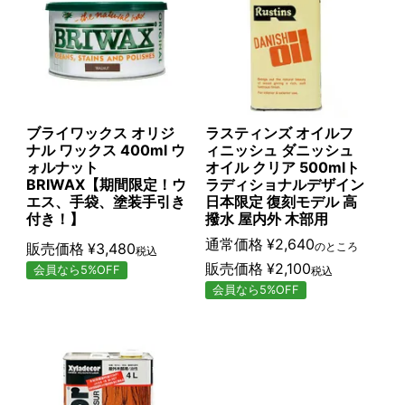
ブライワックス オリジ
ラスティンズ オイルフ
ナル ワックス 400ml ウ
ィニッシュ ダニッシュ
ォルナット
オイル クリア 500mlト
BRIWAX【期間限定！ウ
ラディショナルデザイン
エス、手袋、塗装手引き
日本限定 復刻モデル 高
付き！】
撥水 屋内外 木部用
通常価格
¥
2,640
販売価格
¥
3,480
のところ
税込
販売価格
¥
2,100
会員なら5%OFF
税込
会員なら5%OFF