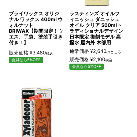
ブライワックス オリジ
ラスティンズ オイルフ
ナル ワックス 400ml ウ
ィニッシュ ダニッシュ
ォルナット
オイル クリア 500mlト
BRIWAX【期間限定！ウ
ラディショナルデザイン
エス、手袋、塗装手引き
日本限定 復刻モデル 高
付き！】
撥水 屋内外 木部用
通常価格
¥
2,640
販売価格
¥
3,480
のところ
税込
販売価格
¥
2,100
会員なら5%OFF
税込
会員なら5%OFF