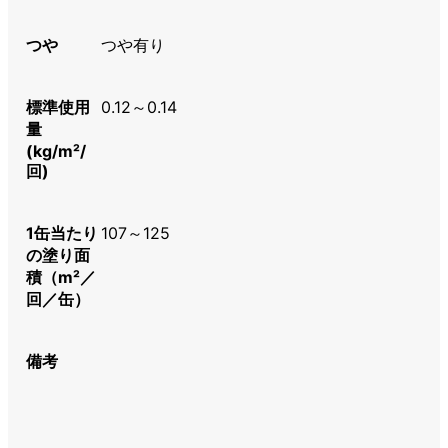
つや
つや有り
標準使用
0.12～0.14
量
(kg/m²/
回)
1缶当たり
107～125
の塗り面
積（m²／
回／缶）
備考