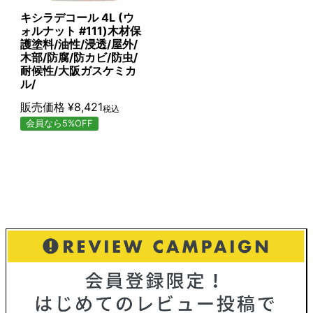
キシラデコール 4L (ウ
ォルナット #111)木材保
護塗料/油性/浸透/屋外/
木部/防腐/防カビ/防虫/
耐候性/大阪ガスケミカ
ル/
販売価格
¥
8,421
税込
会員なら5%OFF