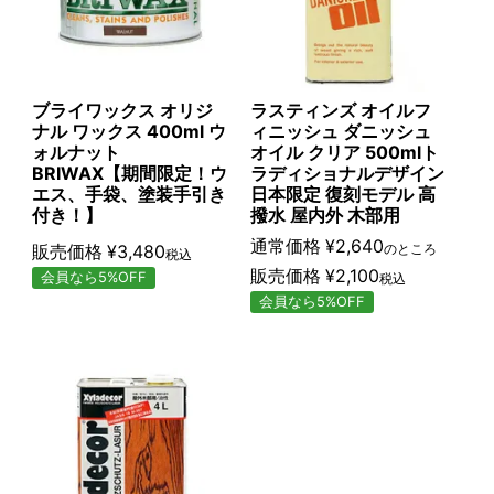
ブライワックス オリジ
ラスティンズ オイルフ
ナル ワックス 400ml ウ
ィニッシュ ダニッシュ
ォルナット
オイル クリア 500mlト
BRIWAX【期間限定！ウ
ラディショナルデザイン
エス、手袋、塗装手引き
日本限定 復刻モデル 高
付き！】
撥水 屋内外 木部用
通常価格
¥
2,640
販売価格
¥
3,480
のところ
税込
販売価格
¥
2,100
会員なら5%OFF
税込
会員なら5%OFF