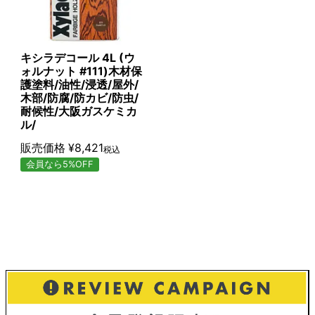
キシラデコール 4L (ウ
ォルナット #111)木材保
護塗料/油性/浸透/屋外/
木部/防腐/防カビ/防虫/
耐候性/大阪ガスケミカ
ル/
販売価格
¥
8,421
税込
会員なら5%OFF