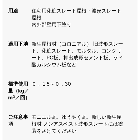
用途
住宅用化粧スレート屋根・波形スレート
屋根
内外部壁用下塗り
適用下地
新生屋根材（コロニアル） 旧波形スレー
ト、化粧スレート、モルタル、コンクリ
ート、PC板、押出成形セメント板、ケイ
酸カルシウム板など
標準使用
０．１5～０．30
量（kg／
m²／回）
ご注意事
モニエル瓦、ゆうやく瓦、新しい新生屋
項
根材 ノンアスベスト波形スレートには塗
装をさけてください